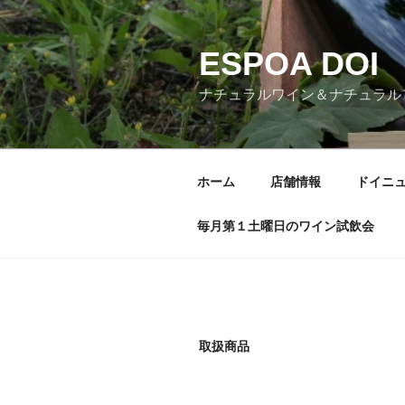
コ
ン
ESPOA DOI
テ
ン
ナチュラルワイン＆ナチュラル
ツ
へ
ス
キ
ホーム
店舗情報
ドイニ
ッ
プ
毎月第１土曜日のワイン試飲会
取扱商品