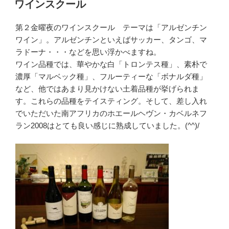
稿
ワインスクール
日:
第２金曜夜のワインスクール テーマは「アルゼンチン
ワイン」。アルゼンチンといえばサッカー、タンゴ、マ
ラドーナ・・・などを思い浮かべますね。
ワイン品種では、華やかな白「トロンテス種」、素朴で
濃厚「マルベック種」、フルーティーな「ボナルダ種」
など、他ではあまり見かけない土着品種が挙げられま
す。これらの品種をテイスティング。そして、差し入れ
でいただいた南アフリカのホエールヘヴン・カベルネフ
ラン2008はとても良い感じに熟成していました。(^^)/