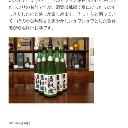
いかがでしょうか？ ウルトラマンを連想させる遊び心
たっぷりの名前ですが、酒質は繊細で夏にぴったりのす
っきりしたのど越しが楽しめます。うっすらと濁ってい
て、ほのかな吟醸香と爽やかなシュワシュワとした微発
泡が心地良いお酒です。
投
2018年7月14日