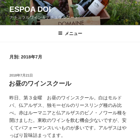
コ
ESPOA DOI
ン
ナチュラルワイン＆ナチュラルフード
テ
ン
ツ
メニュー
へ
ス
キ
月別: 2018年7月
ッ
プ
投
2018年7月21日
稿
お昼のワインスクール
日:
昨日、第３金曜 お昼のワインスクール。白はモルド
バ、仏アルザス、独モーゼルのリースリング種のみ比
べ。赤はルーマニアと仏アルザスのピノ・ノワール種を
開けました。東欧のワインを飲む機会少ないですが、安
くてパフォーマンスいいものが多いです。アルザスはや
っぱり旨味詰まってます。