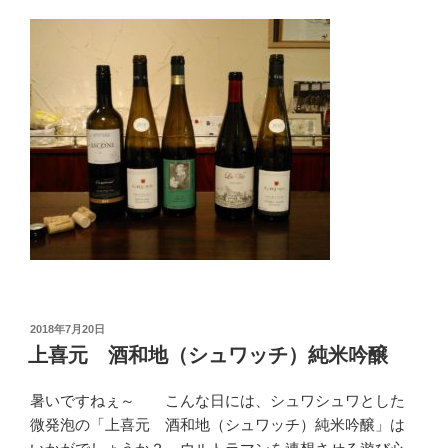
投
2018年7月20日
稿
上喜元 酒和地（シュワッチ）純米吟醸
日:
暑いですねぇ～ こんな日には、シュワシュワとした
微発泡の「上喜元 酒和地（シュワッチ）純米吟醸」は