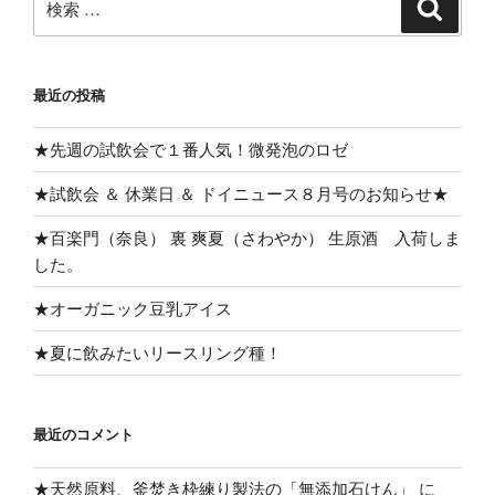
検
索
索:
最近の投稿
★先週の試飲会で１番人気！微発泡のロゼ
★試飲会 ＆ 休業日 ＆ ドイニュース８月号のお知らせ★
★百楽門（奈良） 裏 爽夏（さわやか） 生原酒 入荷しま
した。
★オーガニック豆乳アイス
★夏に飲みたいリースリング種！
最近のコメント
★天然原料、釜焚き枠練り製法の「無添加石けん」
に