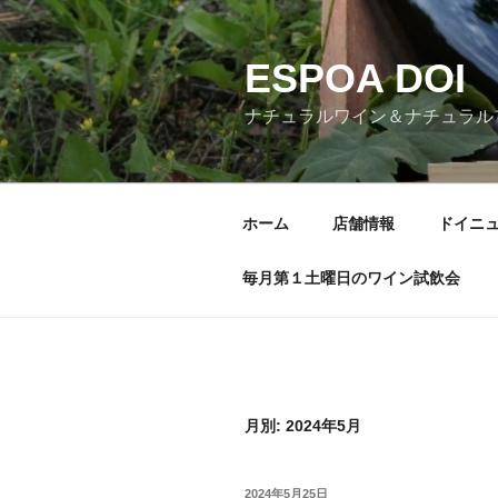
コ
ン
ESPOA DOI
テ
ン
ナチュラルワイン＆ナチュラル
ツ
へ
ス
キ
ホーム
店舗情報
ドイニ
ッ
プ
毎月第１土曜日のワイン試飲会
月別: 2024年5月
投
2024年5月25日