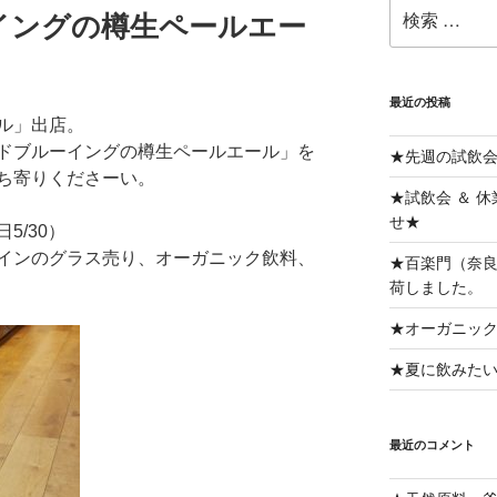
検
イングの樽生ペールエー
索:
最近の投稿
ル」出店。
ドブルーイングの樽生ペールエール」を
★先週の試飲
ち寄りくださーい。
★試飲会 ＆ 
せ★
日5/30）
インのグラス売り、オーガニック飲料、
★百楽門（奈良
荷しました。
★オーガニッ
★夏に飲みた
最近のコメント