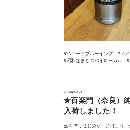
#ベアードブルーイング #ベ
#昭和なまちのバイローカル 
投
2024年5月24日
稿
★百楽門（奈良）
日:
入荷しました！
酒を搾りはじめた「荒ばしり」