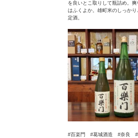
を良いとこ取りして瓶詰め。爽
はふくよか。雄町米のしっかり
定酒。
#百楽門 #葛城酒造 #奈良 