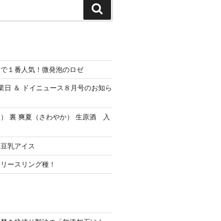
検
索
会で１番人気！微発泡のロゼ
休業日 ＆ ドイニュース８月号のお知ら
） 裏 爽夏（さわやか） 生原酒 入
ク豆乳アイス
いリースリング種！