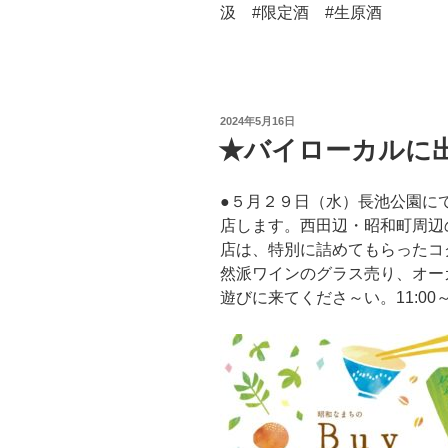
汲 #限定酒 #生原酒
投
2024年5月16日
稿
★バイローカルに
日:
●５月２９日（水）長池公園に
店します。西田辺・昭和町周辺
店は、特別に詰めてもらったコ
然派ワインのグラス売り、オー
遊びに来てくださ～い。11:00～1