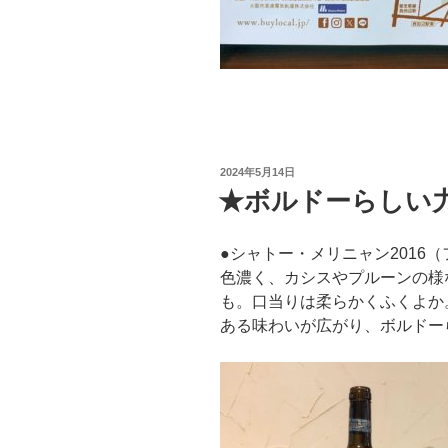
投
2024年5月14日
稿
★ボルドーらしい
日:
●シャトー・メリニャン2016
色濃く、カシスやプルーンの様
も。口当りは柔らかくふくよか
ある味わいが広がり、ボルドー