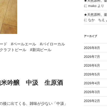
★天然原料、
に
mako
より
★天然原料、
に
なか ちえ
アーカイブ
アード #ペールエール #バイローカル
2026年8月
#クラフトビール #新潟ビール
2026年7月
2026年6月
2026年5月
純米吟醸 中汲 生原酒
2026年4月
2026年3月
2026年2月
の後に出てくる、雑味が少ない「中汲」