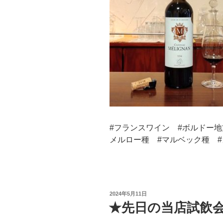
#フランスワイン #ボルドー地
メルロー種 #マルベック種 
投
2024年5月11日
稿
★先日の当店試飲
日: