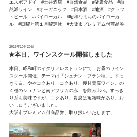
エスポアドイ #土井酒店 #自然食品 #健康食品 #自
然派ワイン #オーガニック #日本酒 #地酒 #クラフ
トビール #バイローカル #昭和なまちのバイローカ
ル #日曜と第１月曜定休 #大阪市プレミアム付商品券
投
2023年10月20日
稿
★本日、ワインスクール開催しました
日:
本日、昭和町のイタリアレストランにて、お昼のワイン
スクール開催。テーマは「シュナン・ブラン種」。すっ
きり白、ややコクあり、コクあり、極甘貴腐ワイン、の
４種のシュナンと南アフリカの赤 を飲み比べ。すっき
り系も美味ですが、コクあり、貴腐は複雑味があり、お
いしゅうございました。
大阪市プレミアム付商品券、取り扱いいたします。