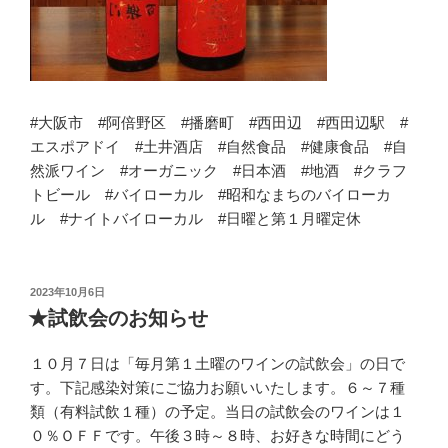
#大阪市 #阿倍野区 #播磨町 #西田辺 #西田辺駅 #
エスポアドイ #土井酒店 #自然食品 #健康食品 #自
然派ワイン #オーガニック #日本酒 #地酒 #クラフ
トビール #バイローカル #昭和なまちのバイローカ
ル #ナイトバイローカル #日曜と第１月曜定休
投
2023年10月6日
稿
★試飲会のお知らせ
日:
１０月７日は「毎月第１土曜のワインの試飲会」の日で
す。下記感染対策にご協力お願いいたします。６～７種
類（有料試飲１種）の予定。当日の試飲会のワインは１
０％ＯＦＦです。午後３時～８時、お好きな時間にどう