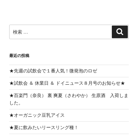
検
検
索
索:
最近の投稿
★先週の試飲会で１番人気！微発泡のロゼ
★試飲会 ＆ 休業日 ＆ ドイニュース８月号のお知らせ★
★百楽門（奈良） 裏 爽夏（さわやか） 生原酒 入荷しま
した。
★オーガニック豆乳アイス
★夏に飲みたいリースリング種！