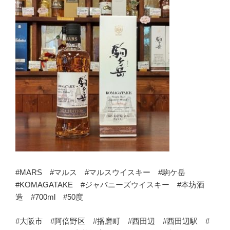
#MARS #マルス #マルスウイスキー #駒ケ岳
#KOMAGATAKE #ジャパニーズウイスキー #本坊酒
造 #700ml #50度
#大阪市 #阿倍野区 #播磨町 #西田辺 #西田辺駅 #