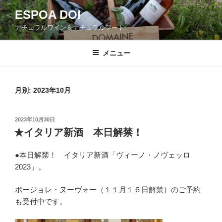
コ
ESPOA DOI
ン
ナチュラルワイン＆ナチュラルフード
テ
ン
ツ
メニュー
へ
ス
キ
月別: 2023年10月
ッ
プ
投
2023年10月30日
稿
★イタリア新酒 本日解禁！
日:
●本日解禁！ イタリア新酒「ヴィーノ・ノヴェッロ
2023」。
ボージョレ・ヌーヴォー（１１月１６日解禁）のご予約
も受付中です。