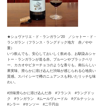
★シュヴァリエ・ド・ランガラン’20 ／シャトー・ド・
ランガラン（フランス・ラングドック地方 赤／やや
重）
いつ飲んでも、安心しておいしく飲める、お馴染みシャ
トー・ランガランが造る赤。プルーンやブラックベリ
ー、カカオやビターチョコのような香りも。南仏らしい
果実味、滑らかに溶け込んだ渋味が感じられる心地良い
質感。スパイシーで樽のニュアンスも利いたリッチな味
わい。
#渋味滑らかに溶け込んだ赤 #フランス #ラングドッ
ク #ランガラン #ムールヴェードル #グルナッシュ
#シラー #サンソー #二千円台