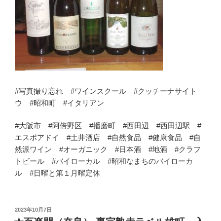
#写真撮り忘れ #ワインスクール #クッチーナサイト
ウ #昭和町 #イタリアン
#大阪市 #阿倍野区 #播磨町 #西田辺 #西田辺駅 #
エスポアドイ #土井酒店 #自然食品 #健康食品 #自
然派ワイン #オーガニック #日本酒 #地酒 #クラフ
トビール #バイローカル #昭和なまちのバイローカ
ル #日曜と第１月曜定休
投
2023年10月7日
稿