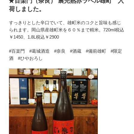
★百楽門（奈良） 裏完熟赤ラベル雄町 入
日:
荷しました。
すっきりとした辛口でいて、雄町米のコクと旨味も感じ
られます。岡山県産雄町米を６０％まで精米。720ml税込
￥1450、1.8L税込￥2900
#百楽門 #葛城酒造 #奈良 #酒蔵 #備前雄町 #限定
酒 #ひやおろし