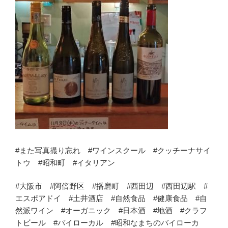
#また写真撮り忘れ #ワインスクール #クッチーナサイ
トウ #昭和町 #イタリアン
#大阪市 #阿倍野区 #播磨町 #西田辺 #西田辺駅 #
エスポアドイ #土井酒店 #自然食品 #健康食品 #自
然派ワイン #オーガニック #日本酒 #地酒 #クラフ
トビール #バイローカル #昭和なまちのバイローカ