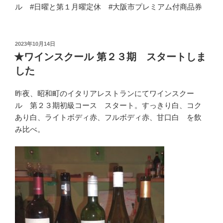
ル #日曜と第１月曜定休 #大阪市プレミアム付商品券
投
2023年10月14日
稿
★ワインスクール 第２３期 スタートしま
日:
した
昨夜、昭和町のイタリアレストランにてワインスクー
ル 第２３期初級コース スタート。すっきり白、コク
あり白、ライトボディ赤、フルボディ赤、甘口白 を飲
み比べ。