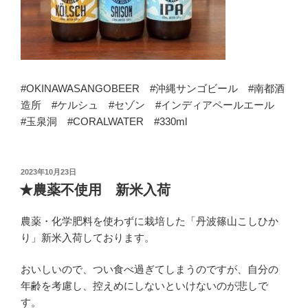
#OKINAWASANGOBEER #沖縄サンゴビール #南都酒
造所 #ケルシュ #セゾン #インディアペールエール
#玉泉洞 #CORALWATER #330ml
投
2023年10月23日
稿
★農薬不使用 新米入荷
日:
農薬・化学肥料を使わずに栽培した「丹波篠山こしひか
り」新米入荷しております。
おいしいので、つい食べ過ぎてしまうのですが、自分の
年齢を考慮し、控えめにしないといけないのが悲しで
す。