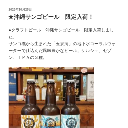
投
2023年10月25日
稿
★沖縄サンゴビール 限定入荷！
日:
●クラフトビール 沖縄サンゴビール 限定入荷しまし
た。
サンゴ礁から生まれた「玉泉洞」の地下水コーラルウォ
ーターで仕込んだ風味豊かなビール。ケルシュ、セゾ
ン、ＩＰＡの３種。