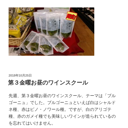
投
2018年10月25日
稿
第３金曜お昼のワインスクール
日:
先週、第３金曜お昼のワインスクール、テーマは「ブル
ゴーニュ」でした。ブルゴーニュといえば白はシャルド
ネ種、赤はピノ・ノワール種。ですが、白のアリゴテ
種、赤のガメイ種でも美味しいワインが造られているの
を忘れてはいけません。