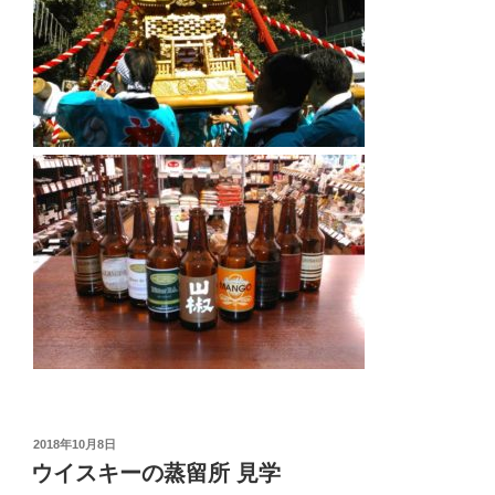
投
2018年10月8日
稿
ウイスキーの蒸留所 見学
日: