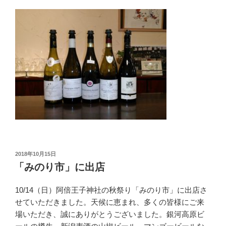
投
2018年10月15日
稿
「みのり市」に出店
日:
10/14（日）阿倍王子神社の秋祭り「みのり市」に出店さ
せていただきました。天候に恵まれ、多くの皆様にご来
場いただき、誠にありがとうございました。銀河高原ビ