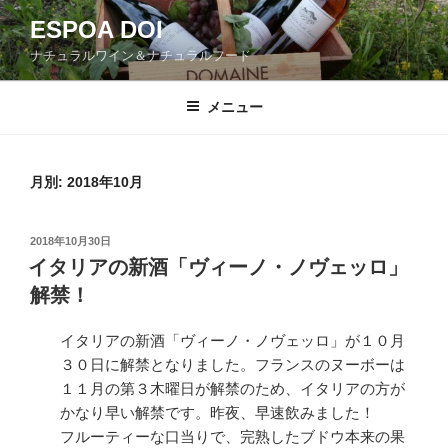
コ
ESPOA DOI
ン
ナチュラルワイン＆ナチュラルフード
テ
ン
ツ
メニュー
へ
ス
キ
月別: 2018年10月
ッ
プ
投
2018年10月30日
稿
イタリアの新酒「ヴィーノ・ノヴェッロ」
日:
解禁！
イタリアの新酒「ヴィーノ・ノヴェッロ」が１０月
３０日に解禁となりました。フランスのヌーボーは
１１月の第３木曜日が解禁のため、イタリアの方が
かなり早い解禁です。昨夜、早速飲みました！
フルーティーな口当りで、完熟したブドウ本来の果