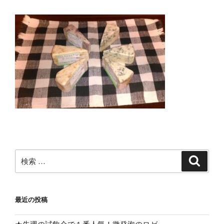
検
検
索
索:
最近の投稿