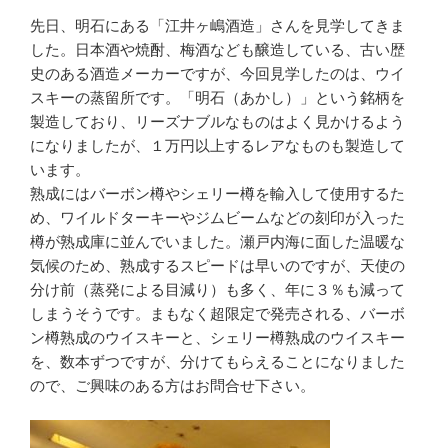
先日、明石にある「江井ヶ嶋酒造」さんを見学してきま
した。日本酒や焼酎、梅酒なども醸造している、古い歴
史のある酒造メーカーですが、今回見学したのは、ウイ
スキーの蒸留所です。「明石（あかし）」という銘柄を
製造しており、リーズナブルなものはよく見かけるよう
になりましたが、１万円以上するレアなものも製造して
います。
熟成にはバーボン樽やシェリー樽を輸入して使用するた
め、ワイルドターキーやジムビームなどの刻印が入った
樽が熟成庫に並んでいました。瀬戸内海に面した温暖な
気候のため、熟成するスピードは早いのですが、天使の
分け前（蒸発による目減り）も多く、年に３％も減って
しまうそうです。まもなく超限定で発売される、バーボ
ン樽熟成のウイスキーと、シェリー樽熟成のウイスキー
を、数本ずつですが、分けてもらえることになりました
ので、ご興味のある方はお問合せ下さい。