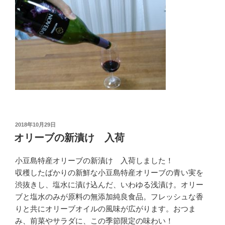
投
2018年10月29日
稿
オリーブの新漬け 入荷
日:
小豆島特産オリーブの新漬け 入荷しました！
収穫したばかりの新鮮な小豆島特産オリーブの青い実を
渋抜きし、塩水に漬け込んだ、いわゆる浅漬け。オリー
ブと塩水のみが原料の無添加純良食品。フレッシュな香
りと共にオリーブオイルの風味が広がります。おつま
み、前菜やサラダに、この季節限定の味わい！