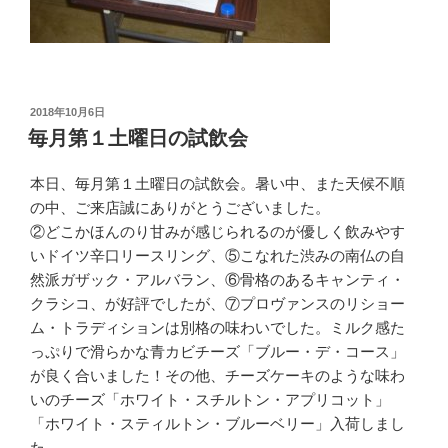
投
2018年10月6日
稿
毎月第１土曜日の試飲会
日:
本日、毎月第１土曜日の試飲会。暑い中、また天候不順
の中、ご来店誠にありがとうございました。
②どこかほんのり甘みが感じられるのが優しく飲みやす
いドイツ辛口リースリング、⑤こなれた渋みの南仏の自
然派ガザック・アルバラン、⑥骨格のあるキャンティ・
クラシコ、が好評でしたが、⑦プロヴァンスのリショー
ム・トラディションは別格の味わいでした。ミルク感た
っぷりで滑らかな青カビチーズ「ブルー・デ・コース」
が良く合いました！その他、チーズケーキのような味わ
いのチーズ「ホワイト・スチルトン・アプリコット」
「ホワイト・スティルトン・ブルーベリー」入荷しまし
た。