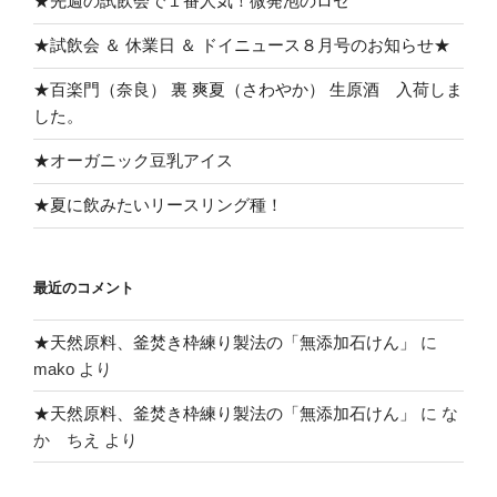
★先週の試飲会で１番人気！微発泡のロゼ
★試飲会 ＆ 休業日 ＆ ドイニュース８月号のお知らせ★
★百楽門（奈良） 裏 爽夏（さわやか） 生原酒 入荷しま
した。
★オーガニック豆乳アイス
★夏に飲みたいリースリング種！
最近のコメント
★天然原料、釜焚き枠練り製法の「無添加石けん」
に
mako
より
★天然原料、釜焚き枠練り製法の「無添加石けん」
に
な
か ちえ
より