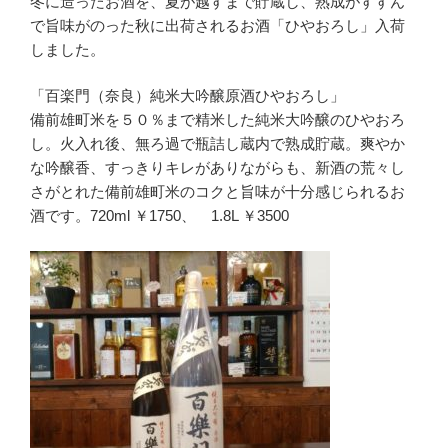
冬に造ったお酒を、夏が越すまで貯蔵し、熟成がすすん
で旨味がのった秋に出荷されるお酒「ひやおろし」入荷
しました。
「百楽門（奈良）純米大吟醸原酒ひやおろし」
備前雄町米を５０％まで精米した純米大吟醸のひやおろ
し。火入れ後、無ろ過で瓶詰し蔵内で熟成貯蔵。爽やか
な吟醸香、すっきりキレがありながらも、新酒の荒々し
さがとれた備前雄町米のコクと旨味が十分感じられるお
酒です。720ml ￥1750、 1.8L ￥3500