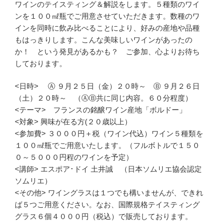
ワインのテイスティング＆解説をします。５種類のワイ
ンを１００㎖瓶でご用意させていただきます。数種のワ
インを同時に飲み比べることにより、好みの産地や品種
もはっきりします。こんな美味しいワインがあったの
か！ という発見があるかも？ ご参加、心よりお待ち
しております。
<日時> Ⓐ ９月２５日（金）２０時～ Ⓑ ９月２６日
（土）２０時～ （ⒶⒷ共に同じ内容。６０分程度）
<テーマ> フランスの銘醸ワイン産地「ボルドー」
<対象> 興味が在る方(２０歳以上）
<参加費> ３０００円＋税（ワイン代込）ワイン５種類を
１００㎖瓶でご用意いたします。（フルボトルで１５０
０～５０００円程のワインを予定）
<講師> エスポア･ドイ 土井誠 （日本ソムリエ協会認定
ソムリエ）
<その他> ワイングラスは１つでも構いませんが、できれ
ば５つご用意ください。なお、国際規格テイスティング
グラス６個４０００円（税込）で販売しております。