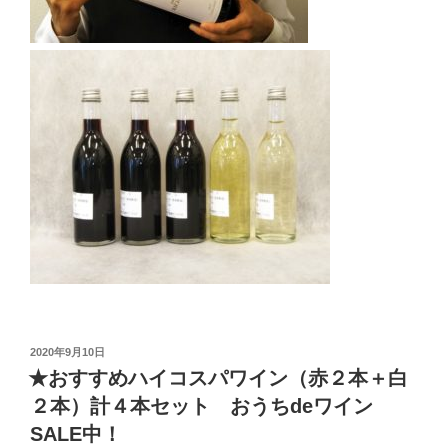
投
2020年9月10日
稿
★おすすめハイコスパワイン（赤２本＋白
日:
２本）計４本セット おうちdeワイン
SALE中！