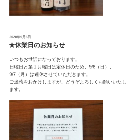
投
2020年9月5日
稿
★休業日のお知らせ
日:
いつもお世話になっております。
日曜日と第１月曜日は定休日のため、9/6（日）、
9/7（月）は連休させていただきます。
ご迷惑をおかけしますが、どうぞよろしくお願いいたし
ます。