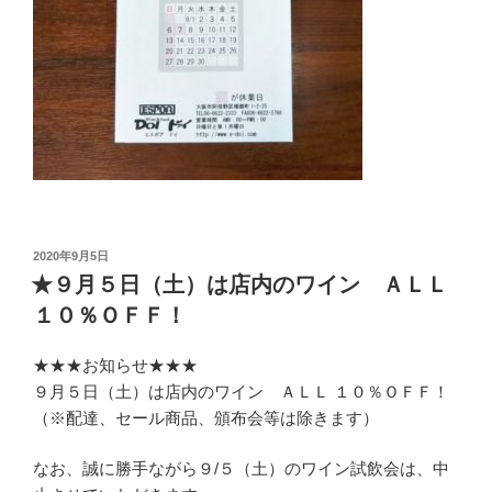
投
2020年9月5日
稿
★９月５日（土）は店内のワイン ＡＬＬ
日:
１０％ＯＦＦ！
★★★お知らせ★★★
９月５日（土）は店内のワイン ＡＬＬ １０％ＯＦＦ！
（※配達、セール商品、頒布会等は除きます）
なお、誠に勝手ながら９/５（土）のワイン試飲会は、中