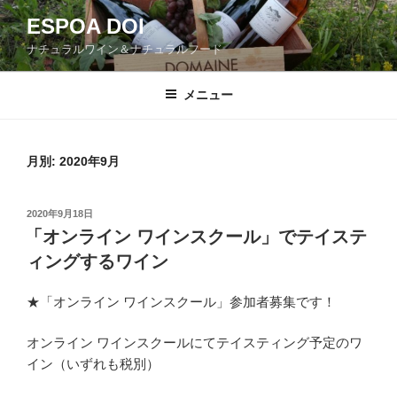
コ
ESPOA DOI
ン
ナチュラルワイン＆ナチュラルフード
テ
ン
ツ
メニュー
へ
ス
キ
月別: 2020年9月
ッ
プ
投
2020年9月18日
稿
「オンライン ワインスクール」でテイステ
日:
ィングするワイン
★「オンライン ワインスクール」参加者募集です！
オンライン ワインスクールにてテイスティング予定のワ
イン（いずれも税別）