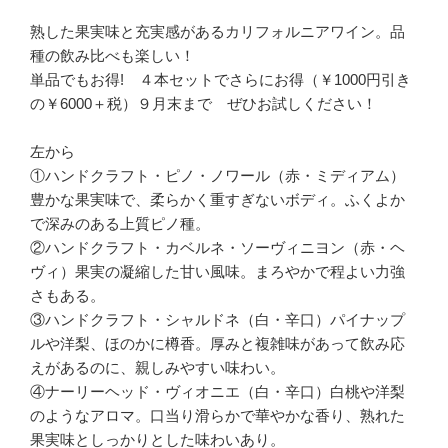
熟した果実味と充実感があるカリフォルニアワイン。品
種の飲み比べも楽しい！
単品でもお得! ４本セットでさらにお得（￥1000円引き
の￥6000＋税）９月末まで ぜひお試しください！
左から
①ハンドクラフト・ピノ・ノワール（赤・ミディアム）
豊かな果実味で、柔らかく重すぎないボディ。ふくよか
で深みのある上質ピノ種。
②ハンドクラフト・カベルネ・ソーヴィニヨン（赤・ヘ
ヴィ）果実の凝縮した甘い風味。まろやかで程よい力強
さもある。
③ハンドクラフト・シャルドネ（白・辛口）パイナップ
ルや洋梨、ほのかに樽香。厚みと複雑味があって飲み応
えがあるのに、親しみやすい味わい。
④ナーリーヘッド・ヴィオニエ（白・辛口）白桃や洋梨
のようなアロマ。口当り滑らかで華やかな香り、熟れた
果実味としっかりとした味わいあり。