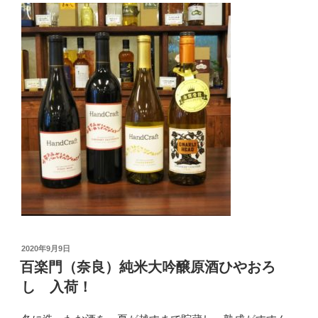
投
2020年9月9日
稿
百楽門（奈良）純米大吟醸原酒ひやおろ
日:
し 入荷！