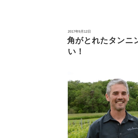
投
2017年9月12日
稿
角がとれたタンニ
日:
い！