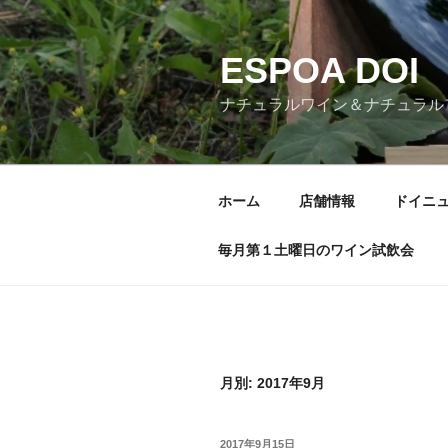
コ
ン
ESPOA DOI
テ
ン
ナチュラルワイン＆ナチュラル
ツ
へ
ス
キ
ホーム
店舗情報
ドイニ
ッ
プ
毎月第１土曜日のワイン試飲会
月別: 2017年9月
投
2017年9月15日