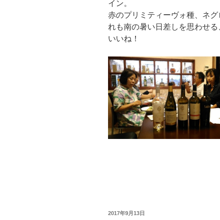
イン。
赤のプリミティーヴォ種、ネグ
れも南の暑い日差しを思わせる
いいね
！
投
2017年9月13日