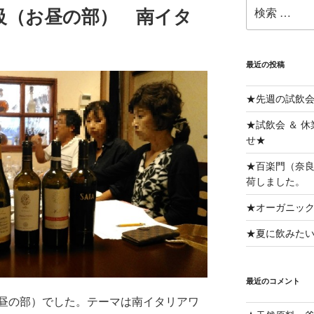
検
級（お昼の部） 南イタ
索:
最近の投稿
★先週の試飲
★試飲会 ＆ 
せ★
★百楽門（奈良
荷しました。
★オーガニッ
★夏に飲みた
最近のコメント
昼の部）でした。テーマは
️南イタリアワ