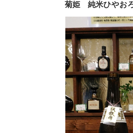
稿
菊姫 純米ひやお
日: