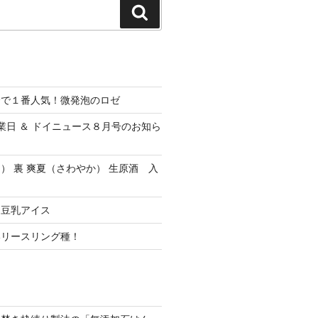
検
索
会で１番人気！微発泡のロゼ
休業日 ＆ ドイニュース８月号のお知ら
） 裏 爽夏（さわやか） 生原酒 入
ク豆乳アイス
いリースリング種！