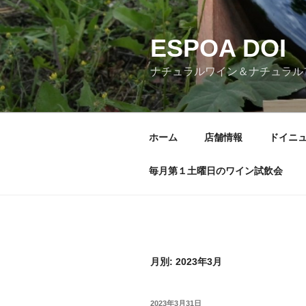
コ
ン
ESPOA DOI
テ
ン
ナチュラルワイン＆ナチュラル
ツ
へ
ス
キ
ホーム
店舗情報
ドイニ
ッ
プ
毎月第１土曜日のワイン試飲会
月別: 2023年3月
投
2023年3月31日