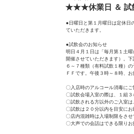
稿
★★★休業日 ＆ 
日:
●日曜日と第１月曜日は定休日の
ていただきます。
●試飲会のお知らせ
明日４月１日は「毎月第１土曜
開催させていただきます）。下
６～７種類（有料試飲１種）の
ＦＦです。午後３時～８時、お
〇入店時のアルコール消毒にご
〇試飲会場入室の際は、１組３
〇試飲される方以外のご入室は
〇試飲は２０分以内を目安にお
〇店内混雑時は入場制限をさせ
〇大声での会話はできる限りお