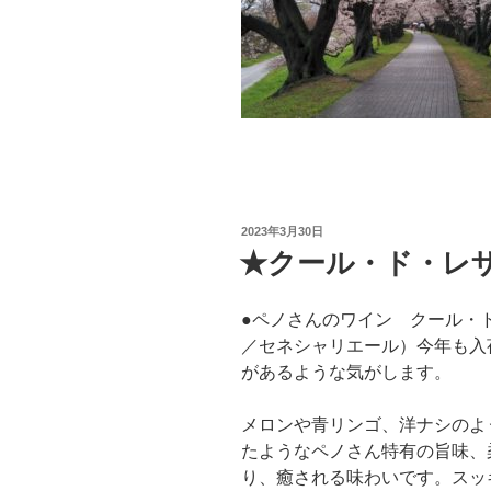
投
2023年3月30日
稿
★クール・ド・レ
日:
●ペノさんのワイン クール・ド
／セネシャリエール）今年も入
があるような気がします。
メロンや青リンゴ、洋ナシのよ
たようなペノさん特有の旨味、
り、癒される味わいです。スッ