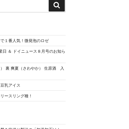
検
索
会で１番人気！微発泡のロゼ
休業日 ＆ ドイニュース８月号のお知ら
） 裏 爽夏（さわやか） 生原酒 入
ク豆乳アイス
いリースリング種！