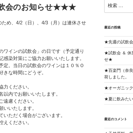
検
試飲会のお知らせ★★★
索:
ため、4/2（日）、4/3（月）は連休させ
最近の投稿
★先週の試飲
のワインの試飲会」の日です（予定通り
★試飲会 ＆ 
記感染対策にご協力お願いいたします。
せ★
予定。当日の試飲会のワインは１０％Ｏ
★百楽門（奈良
好きな時間にどうぞ。
荷しました。
協力ください。
★オーガニッ
名以内でお願いいたします。
★夏に飲みた
ご遠慮ください。
願いいたします。
ていただく場合がございます。
最近のコメント
控えください。