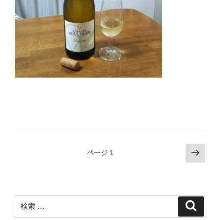
投
次
ページ
1
の
稿
ペ
ナ
ー
ビ
ジ
検
検
ゲ
索
索:
ー