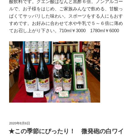
酸飲料です。クエン酸はなんと黒酢６倍。ノンアルコー
ルで、お子様をはじめ、ご家族みんなで飲める、甘酸っ
ぱくてサッパリした味わい。スポーツをする人にもおす
すめです。お好みに合わせて水や牛乳で５～６倍に薄め
てお召し上がり下さい。710ml￥3000 1780ml￥6000
投
2020年8月6日
稿
★この季節にぴったり！ 微発砲の白ワイ
日: