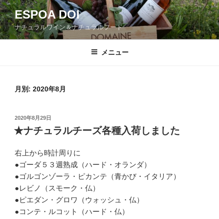
コ
ESPOA DOI
ン
ナチュラルワイン＆ナチュラルフード
テ
ン
ツ
メニュー
へ
ス
キ
月別: 2020年8月
ッ
プ
投
2020年8月29日
稿
★ナチュラルチーズ各種入荷しました
日:
右上から時計周りに
●ゴーダ５３週熟成（ハード・オランダ）
●ゴルゴンゾーラ・ピカンテ（青かび・イタリア）
●レビノ（スモーク・仏）
●ピエダン・グロワ（ウォッシュ・仏）
●コンテ・ルコット（ハード・仏）