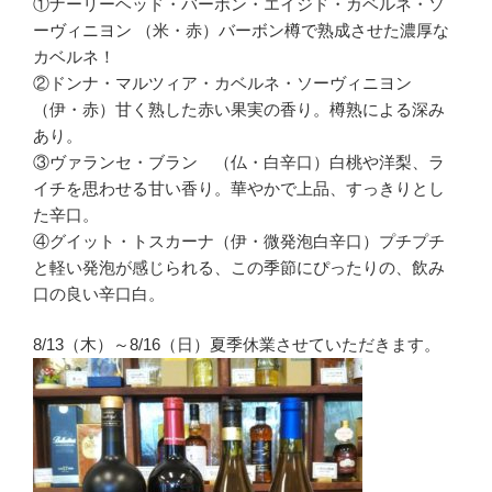
①ナーリーヘッド・バーボン・エイジド・カベルネ・ソ
ーヴィニヨン （米・赤）バーボン樽で熟成させた濃厚な
カベルネ！
②ドンナ・マルツィア・カベルネ・ソーヴィニヨン
（伊・赤）甘く熟した赤い果実の香り。樽熟による深み
あり。
③ヴァランセ・ブラン （仏・白辛口）白桃や洋梨、ラ
イチを思わせる甘い香り。華やかで上品、すっきりとし
た辛口。
④グイット・トスカーナ（伊・微発泡白辛口）プチプチ
と軽い発泡が感じられる、この季節にぴったりの、飲み
口の良い辛口白。
8/13（木）～8/16（日）夏季休業させていただきます。