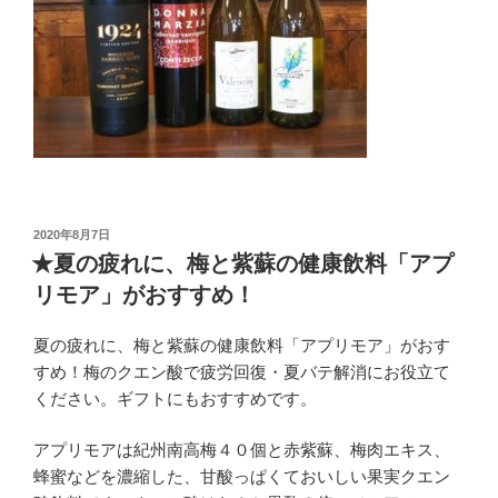
投
2020年8月7日
稿
★夏の疲れに、梅と紫蘇の健康飲料「アプ
日:
リモア」がおすすめ！
夏の疲れに、梅と紫蘇の健康飲料「アプリモア」がおす
すめ！梅のクエン酸で疲労回復・夏バテ解消にお役立て
ください。ギフトにもおすすめです。
アプリモアは紀州南高梅４０個と赤紫蘇、梅肉エキス、
蜂蜜などを濃縮した、甘酸っぱくておいしい果実クエン