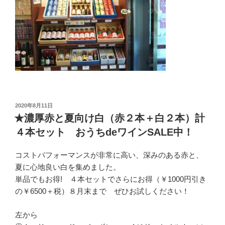
投
2020年8月11日
稿
★濃厚赤と夏向け白（赤２本＋白２本）計
日:
４本セット おうちdeワインSALE中！
コストパフォーマンスが非常に高い、深みのある赤と、
夏に心地良い白を集めました。
単品でもお得! ４本セットでさらにお得（￥1000円引き
の￥6500＋税）８月末まで ぜひお試しください！
左から