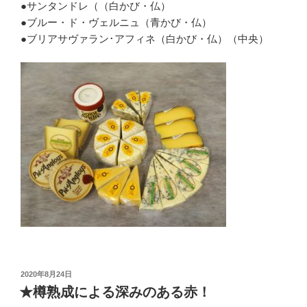
●サンタンドレ（（白かび・仏）
●ブルー・ド・ヴェルニュ（青かび・仏）
●ブリアサヴァラン･アフィネ（白かび・仏）（中央）
投
2020年8月24日
稿
★樽熟成による深みのある赤！
日: