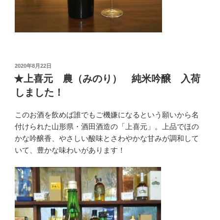
投
2020年8月22日
稿
★上喜元 農（みのり） 純米吟醸 入荷
日:
しました！
このお酒を飲めば誰でもご機嫌になるという願いから名
付けられた山形県・酒田酒造の「上喜元」。上品でほの
かな吟醸香、やさしい酸味とさわやかな甘みが調和して
いて、豊かな味わいがあります！