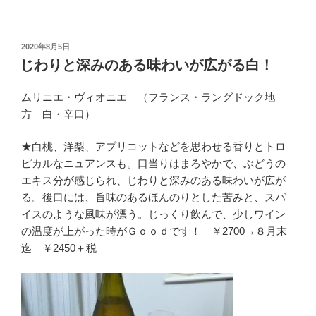
投
2020年8月5日
稿
じわりと深みのある味わいが広がる白！
日:
ムリニエ・ヴィオニエ （フランス・ラングドック地
方 白・辛口）
★白桃、洋梨、アプリコットなどを思わせる香りとトロ
ピカルなニュアンスも。口当りはまろやかで、ぶどうの
エキス分が感じられ、じわりと深みのある味わいが広が
る。後口には、旨味のあるほんのりとした苦みと、スパ
イスのような風味が漂う。じっくり飲んで、少しワイン
の温度が上がった時がＧｏｏｄです！ ￥2700→８月末
迄 ￥2450＋税