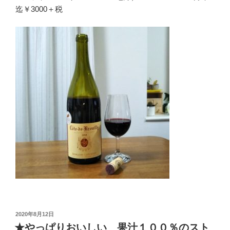
迄￥3000＋税
投
2020年8月12日
稿
★やっぱりおいしい 果汁１００％のスト