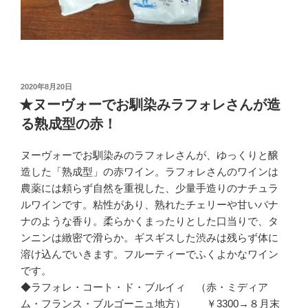
投
2020年8月20日
稿
★ヌーヴォーでお馴染みラフォレさんが造
日:
る熟成型の赤！
ヌーヴォーでお馴染みのラフォレさんが、ゆっくりと醸
造した「熟成型」の赤ワイン。ラフォレさんのワインは
農薬には頼らず自然を重視した、少量手造りのナチュラ
ルワインです。粘性があり、熟れたチェリーや甘いバナ
ナのような香り。柔らかくまったりとした口当りで、タ
ンニンは緻密で滑らか。ギスギスした渋みは残らず体に
溶け込んでいきます。フルーティーでふくよかなワイン
です。
◆ラフォレ・コート・ド・ブルイィ （赤・ミディア
ム・フランス・ブルゴーニュ地方） ￥3300→８月末