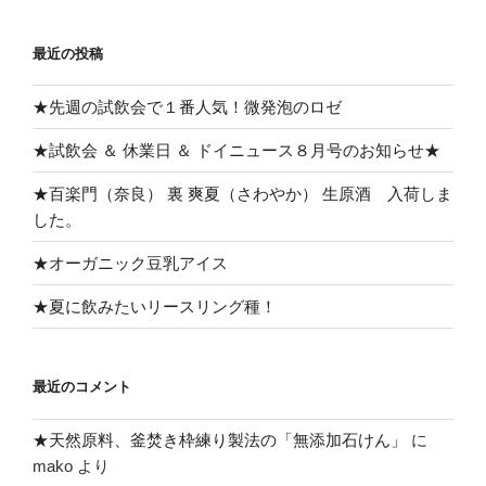
シ
最近の投稿
ョ
ン
★先週の試飲会で１番人気！微発泡のロゼ
★試飲会 ＆ 休業日 ＆ ドイニュース８月号のお知らせ★
★百楽門（奈良） 裏 爽夏（さわやか） 生原酒 入荷しま
した。
★オーガニック豆乳アイス
★夏に飲みたいリースリング種！
最近のコメント
★天然原料、釜焚き枠練り製法の「無添加石けん」
に
mako
より