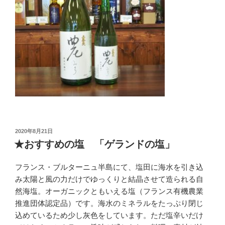
投
2020年8月21日
稿
★おすすめの塩 「ゲランドの塩」
日:
フランス・ブルターニュ半島にて、塩田に海水を引き込
み太陽と風の力だけでゆっくりと結晶させて造られる自
然海塩。オーガニックともいえる塩（フランス有機農業
推進団体認定品）です。海水のミネラルをたっぷり閉じ
込めているため少し灰色をしています。ただ塩辛いだけ