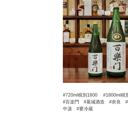
#720ml税別1600 #1800ml税
#百楽門 #葛城酒造 #奈良 
中汲 #要冷蔵