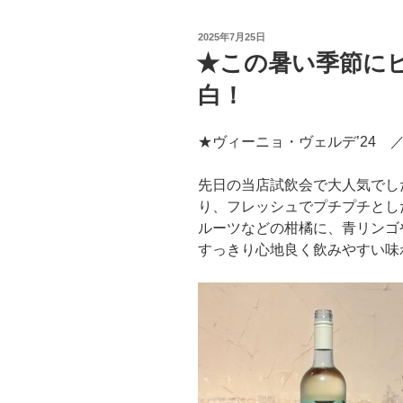
投
2025年7月25日
稿
★この暑い季節に
日:
白！
★ヴィーニョ・ヴェルデ’24
先日の当店試飲会で大人気でし
り、フレッシュでプチプチとし
ルーツなどの柑橘に、青リンゴ
すっきり心地良く飲みやすい味