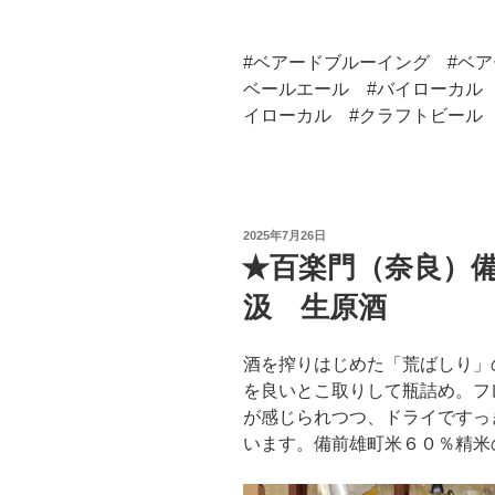
#ベアードブルーイング #ベア
ベールエール #バイローカル
イローカル #クラフトビール
投
2025年7月26日
稿
★百楽門（奈良）
日:
汲 生原酒
酒を搾りはじめた「荒ばしり」
を良いとこ取りして瓶詰め。フ
が感じられつつ、ドライですっ
います。備前雄町米６０％精米