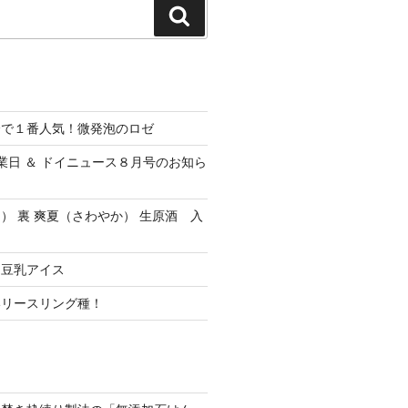
検
索
会で１番人気！微発泡のロゼ
休業日 ＆ ドイニュース８月号のお知ら
） 裏 爽夏（さわやか） 生原酒 入
ク豆乳アイス
いリースリング種！