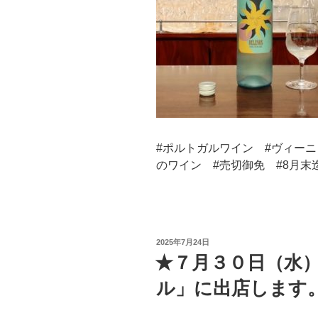
#ポルトガルワイン #ヴィーニ
のワイン #売切御免 #8月末迄
投
2025年7月24日
稿
★７月３０日（水
日:
ル」に出店します