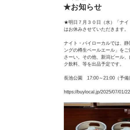
稿
★お知らせ
日:
★明日７月３０日（水）「ナイ
はお休みさせていただきます。
ナイト・バイローカルでは、静
ングの樽生ペールエール」をご
さーい。その他、新潟ビール、
ク飲料、等を出品予定です。
長池公園 17:00～21:00（予備
https://buylocal.jp/2025/07/01/2