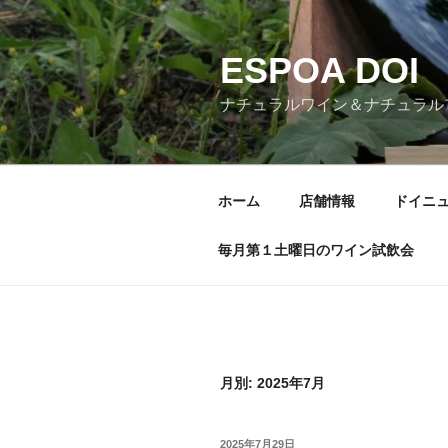
コ
ン
ESPOA DOI
テ
ン
ナチュラルワイン＆ナチュラル
ツ
へ
ス
キ
ホーム
店舗情報
ドイニ
ッ
プ
毎月第１土曜日のワイン試飲会
月別: 2025年7月
投
2025年7月29日