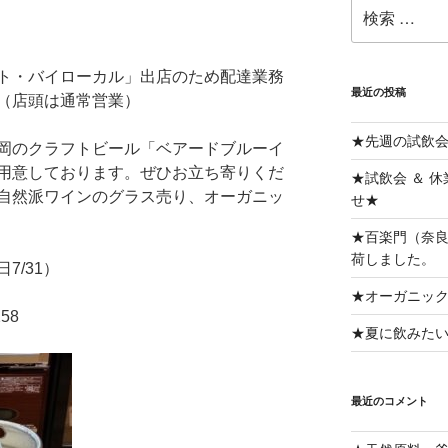
検
索:
ト・バイローカル」出店のため配達業務
最近の投稿
（店頭は通常営業）
★先週の試飲
岡のクラフトビール「ベアードブルーイ
用意しております。ぜひお立ち寄りくだ
★試飲会 ＆ 
自然派ワインのグラス売り、オーガニッ
せ★
★百楽門（奈良
荷しました。
日7/31）
★オーガニッ
258
★夏に飲みた
最近のコメント