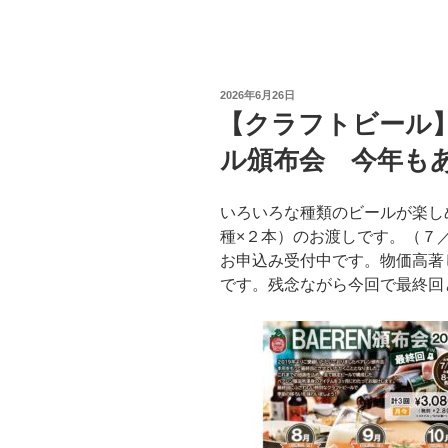
投
2026年6月26日
稿
【クラフトビール
日:
ル頒布会 今年も
いろいろな種類のビールが楽し
種×２本）のお渡しです。（７
お申込み受付中です。物価高著
です。残念ながら今回で最終回