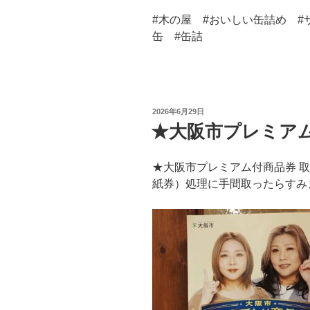
#木の屋 #おいしい缶詰め #
缶 #缶詰
投
2026年6月29日
稿
★大阪市プレミア
日:
★大阪市プレミアム付商品券 
紙券）処理に手間取ったらすみませ