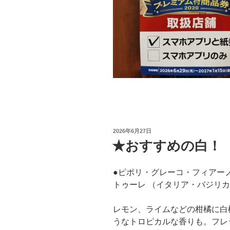
投
2026年6月27日
稿
★おすすめの白！
日:
●ピポリ・グレーコ・フィアー
トゥーレ （イタリア・バジリ
レモン、ライムなどの柑橘に白
うなトロピカルな香りも。フレ