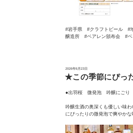
#岩手県 #クラフトビール #
醸造所 #ベアレン頒布会 #ベ
投
2026年6月23日
稿
★この季節にぴった
日:
●出羽桜 微発泡 吟醸にごり
吟醸生酒の奥深くも優しい味わ
にぴったりの微発泡で爽やかな