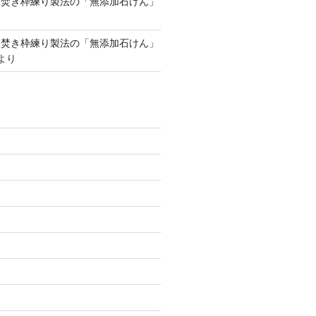
釜焚き枠練り製法の「無添加石けん」
釜焚き枠練り製法の「無添加石けん」
より