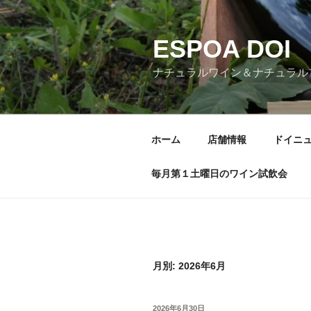
コ
ン
ESPOA DOI
テ
ン
ナチュラルワイン＆ナチュラル
ツ
へ
ス
キ
ホーム
店舗情報
ドイニ
ッ
プ
毎月第１土曜日のワイン試飲会
月別: 2026年6月
投
2026年6月30日