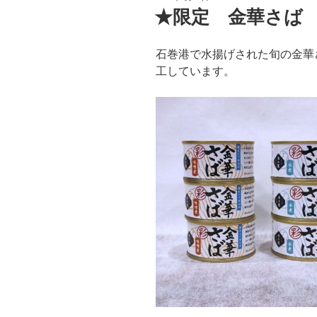
稿
★限定 金華さば
日:
石巻港で水揚げされた旬の金華
工しています。