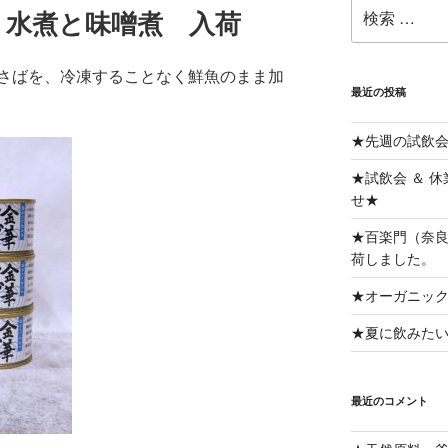
検
 水煮と味噌煮 入荷
索:
さばを、冷凍することなく鮮魚のまま加
最近の投稿
★先週の試飲
★試飲会 ＆ 
せ★
★百楽門（奈良
荷しました。
★オーガニッ
★夏に飲みた
最近のコメント