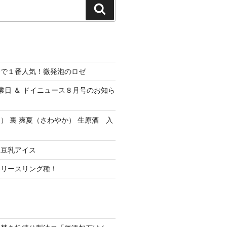
検
索
会で１番人気！微発泡のロゼ
休業日 ＆ ドイニュース８月号のお知ら
） 裏 爽夏（さわやか） 生原酒 入
ク豆乳アイス
いリースリング種！