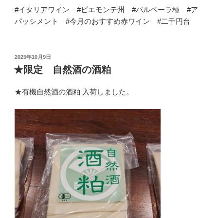
#イタリアワイン #ピエモンテ州 #バルベーラ種 #ア
パッシメント #今月のおすすめ赤ワイン #二千円台
投
2025年10月9日
稿
★限定 自然酒の酒粕
日:
★有機自然酒の酒粕 入荷しました。