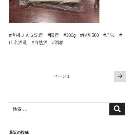
#有機ＪＡＳ認定 #限定 #300g #税別500 #丹波 #
山名酒造 #自然酒 #酒粕
投
次
ページ
1
の
稿
ペ
ナ
ー
ビ
ジ
検
検
ゲ
索
索:
ー
シ
最近の投稿
ョ