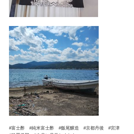
#富士酢 #純米富士酢 #飯尾醸造 #京都丹後 #宮津