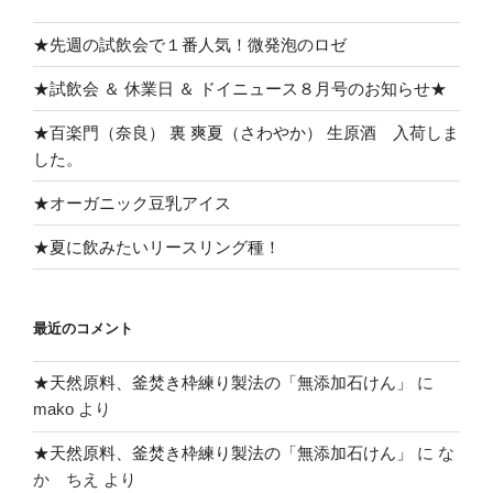
ン
★先週の試飲会で１番人気！微発泡のロゼ
★試飲会 ＆ 休業日 ＆ ドイニュース８月号のお知らせ★
★百楽門（奈良） 裏 爽夏（さわやか） 生原酒 入荷しま
した。
★オーガニック豆乳アイス
★夏に飲みたいリースリング種！
最近のコメント
★天然原料、釜焚き枠練り製法の「無添加石けん」
に
mako
より
★天然原料、釜焚き枠練り製法の「無添加石けん」
に
な
か ちえ
より