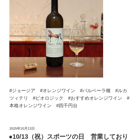
#ジョージア #オレンジワイン #バルベーラ種 #ルカ
ツィテリ #ビオロジック #おすすめオレンジワイン #
本格オレンジワイン #四千円台
投
2025年10月13日
稿
●10/13（祝）スポーツの日 営業しており
日: