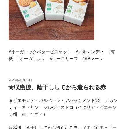
#オーガニックバタービスケット #ノルマンディ #有
機 #オーガニック #ユーロリーフ #ABマーク
投
2025年10月11日
稿
★収穫後、陰干ししてから造られる赤
日:
★ピエモンテ・バルベーラ・アパッシメント’23 ／カン
ティーネ・サン・シルヴェストロ（イタリア・ピエモン
テ州 赤／ヘヴィ）
収穫後、陰干ししてから造られる赤。イチゴやチェリー