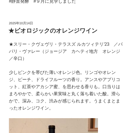
#静置発酵 #９月に見学しました
投
2025年10月14日
稿
★ビオロジックのオレンジワイン
日:
★スリー・クヴェヴリ・テラスズ ルカツィテリ’23 ／パ
パリ・ヴァレー（ジョージア カヘティ地方 オレンジ
／辛口）
少しピンクを帯びた薄いオレンジ色。リンゴやオレン
ジ、ピーチ、ドライフルーツの香り。アンスやアプリコ
ット、紅茶やアカシア蜜、を思わせる香りも。口当りは
まろやかで、柔らかい果実味と丸く落ち着いた酸。滑ら
かで、深み、コク、渋みが感じられます。うまくまとま
ったオレンジワイン。