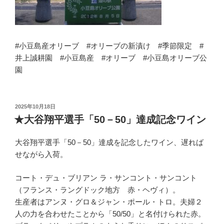
#小豆島産オリーブ #オリーブの新漬け #季節限定 #
井上誠耕園 #小豆島産 #オリーブ #小豆島オリーブ公
園
投
2025年10月18日
稿
★大谷翔平選手「50－50」達成記念ワイン
日:
大谷翔平選手「50－50」達成を記念したワイン、遅れば
せながら入荷。
コート・デュ・ブリアン ラ・サンコント・サンコント
（フランス・ラングドック地方 赤・ヘヴィ）。
生産者はアンヌ・グロ＆ジャン・ポール・トロ。夫婦２
人の力を合わせたことから「50/50」と名付けられた赤。