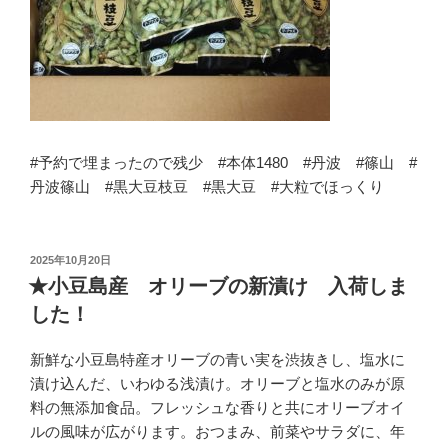
#予約で埋まったので残少 #本体1480 #丹波 #篠山 #
丹波篠山 #黒大豆枝豆 #黒大豆 #大粒でほっくり
投
2025年10月20日
稿
★小豆島産 オリーブの新漬け 入荷しま
日:
した！
新鮮な小豆島特産オリーブの青い実を渋抜きし、塩水に
漬け込んだ、いわゆる浅漬け。オリーブと塩水のみが原
料の無添加食品。フレッシュな香りと共にオリーブオイ
ルの風味が広がります。おつまみ、前菜やサラダに、年