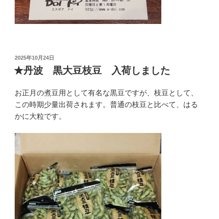
投
2025年10月24日
稿
★丹波 黒大豆枝豆 入荷しました
日:
お正月の煮豆用として有名な黒豆ですが、枝豆として、
この時期少量出荷されます。普通の枝豆と比べて、はる
かに大粒です。