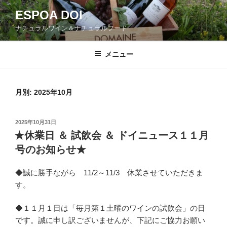
コ
ESPOA DOI
ン
ナチュラルワイン＆ナチュラルフード
テ
ン
ツ
メニュー
へ
ス
キ
月別: 2025年10月
ッ
プ
投
2025年10月31日
稿
★休業日 ＆ 試飲会 ＆ ドイニュース１１月
日:
号のお知らせ★
◆誠に勝手ながら 11/2～11/3 休業させていただきま
す。
◆１１月１日は「毎月第１土曜のワインの試飲会」の日
です。誠に申し訳ございませんが、下記にご協力お願い