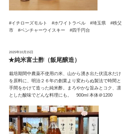
#イチローズモルト #ホワイトラベル #埼玉県 #秩父
市 #ベンチャーウイスキー #四千円台
投
2025年10月15日
稿
★純米富士酢（飯尾醸造）
日:
栽培期間中農薬不使用の米、山から湧き出た伏流水だけ
を原料に、明治２６年の創業より変わらぬ製法で時間と
手間をかけて造った純米酢。まろやかな旨みとコク、凛
とした酸味でどんな料理にも。 900ml 本体＠1200