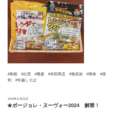
#島根 #出雲 #蕎麦 #本田商店 #無添加 #簡単 #便
利 #年越しそば
投
2024年11月21日
稿
★ボージョレ・ヌーヴォー2024 解禁！
日: