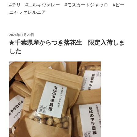
#チリ #エルキヴァレー #モスカートジャッロ #ビー
ニャファレルニア
投
2024年11月29日
稿
★千葉県産からつき落花生 限定入荷しま
日:
した