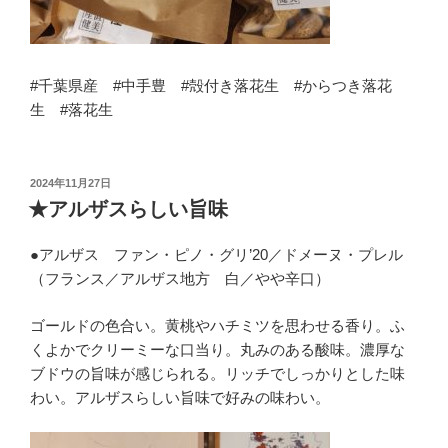
#千葉県産 #中手豊 #殻付き落花生 #からつき落花
生 #落花生
投
2024年11月27日
稿
★アルザスらしい旨味
日:
●アルザス ファン・ピノ・グリ’20／ドメーヌ・プレル
（フランス／アルザス地方 白／やや辛口）
ゴールドの色合い。黄桃やハチミツを思わせる香り。ふ
くよかでクリーミーな口当り。丸みのある酸味。濃厚な
ブドウの旨味が感じられる。リッチでしっかりとした味
わい。アルザスらしい旨味で好みの味わい。