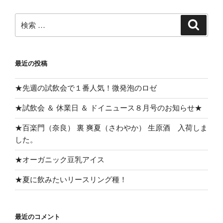
ー
ビ
ジ
検
検
ゲ
索
索:
ー
シ
最近の投稿
ョ
ン
★先週の試飲会で１番人気！微発泡のロゼ
★試飲会 ＆ 休業日 ＆ ドイニュース８月号のお知らせ★
★百楽門（奈良） 裏 爽夏（さわやか） 生原酒 入荷しま
した。
★オーガニック豆乳アイス
★夏に飲みたいリースリング種！
最近のコメント