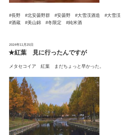
#長野 #北安曇野群 #安曇野 #大雪渓酒造 #大雪渓
#酒蔵 #美山錦 #冬限定 #純米酒
投
2024年11月25日
稿
★紅葉 見に行ったんですが
日:
メタセコイア 紅葉 まだちょっと早かった。