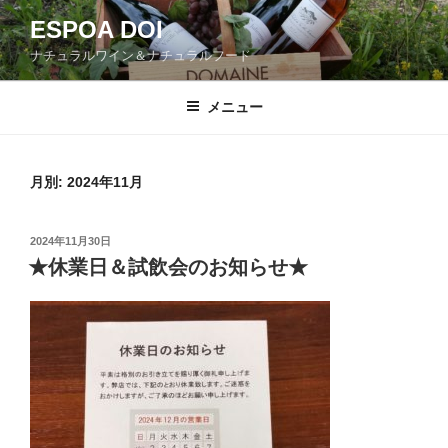
コ
ESPOA DOI
ン
ナチュラルワイン＆ナチュラルフード
テ
ン
ツ
メニュー
へ
ス
キ
月別: 2024年11月
ッ
プ
投
2024年11月30日
稿
★休業日＆試飲会のお知らせ★
日: