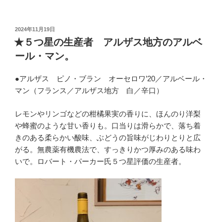
投
2024年11月19日
稿
★５つ星の生産者 アルザス地方のアルベ
日:
ール・マン。
●アルザス ピノ・ブラン オーセロワ’20／アルベール・
マン（フランス／アルザス地方 白／辛口）
レモンやリンゴなどの柑橘果実の香りに、ほんのり洋梨
や蜂蜜のような甘い香りも。口当りは滑らかで、落ち着
きのある柔らかい酸味、ぶどうの旨味がじわりとりと広
がる。無農薬有機農法で、すっきりかつ厚みのある味わ
いで。ロバート・パーカー氏５つ星評価の生産者。