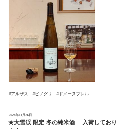
#アルザス #ピノグリ #ドメーヌプレル
投
2024年11月26日
稿
★大雪渓 限定 冬の純米酒 入荷しており
日: