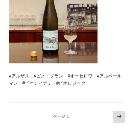
#アルザス #ピノ・ブラン #オーセロワ #アルベール
マン #ビオディナミ #ビオロジック
投
次
ページ
1
の
稿
ペ
ナ