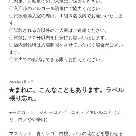
〇お車、自転車でのご来場はご遠慮ください。
〇入店時のアルコール消毒にご協力ください。
〇試飲会場入室の際は、１組３名以内でお願いいたしま
す。
〇試飲される方以外のご入室はご遠慮ください。
〇試飲は２０分以内を目安にお願いいたします。
〇店内混雑時は入場制限をさせていただく場合がござい
ます。
〇大声での会話はできる限りお控えください。
投
2024年11月30日
稿
★まれに、こんなこともあります。ラベル
日:
張り忘れ。
●モスカート・ジャッロ／ビーニャ・ファレルニア（チ
リ 白／やや辛口）
マスカット、青リンゴ、白桃、バラの花などを思わせる