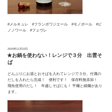
#メルキュレ #フランボワジエール #モノポール #ピ
ノノワール #フェヴレ
投
2024年11月22日
稿
★お鍋を使わない！レンジで３分 出雲そ
日:
ば
どんぶりにお湯とおそばを入れてレンジで３分。付属の
だしを入れたら完成！ 便利です！ 保存料無添加！
飛魚使用のだし！ 年越しそばにも！ 平麺と細麺があり
ます。