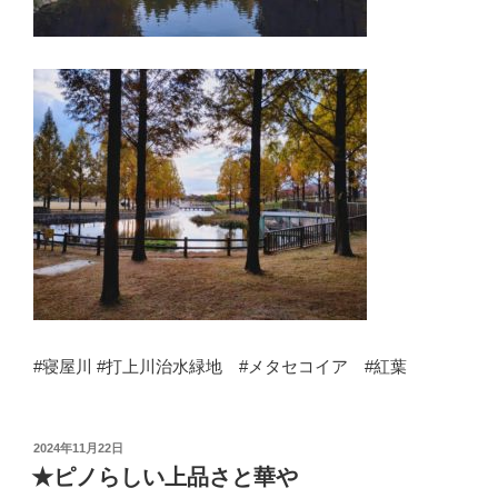
#寝屋川 #打上川治水緑地 #メタセコイア #紅葉
投
2024年11月22日
稿
★ピノらしい上品さと華や
日: