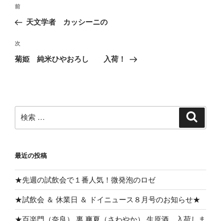
投
過
前
稿
去
天文学者 カッシーニの
ナ
の
ビ
投
次
次
稿
ゲ
の
菊姫 純米ひやおろし 入荷！
投
ー
稿
シ
ョ
ン
検
検
索
索:
最近の投稿
★先週の試飲会で１番人気！微発泡のロゼ
★試飲会 ＆ 休業日 ＆ ドイニュース８月号のお知らせ★
★百楽門（奈良） 裏 爽夏（さわやか） 生原酒 入荷しま