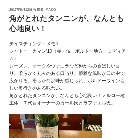
投
2017年9月12日
投稿者:
MAKO
稿
角がとれたタンニンが、なんとも
日:
心地良い！
テイスティング・メモ4
シャトー・カマン’10（赤・仏・ボルドー地方・ミディア
ム）
レーズン、オークやヴァニラなど樽からの香ばしい香
り。柔らかく丸みのある口当り。優雅な風味が口の中で
広がりる。滑らかな渋味が感じられ、ボルドーワインら
しい奥行きのある味わい。
角がとれたタンニンが、なんとも心地良い！メルロー種
主体。７代目オーナーのカール氏とラファエル氏。