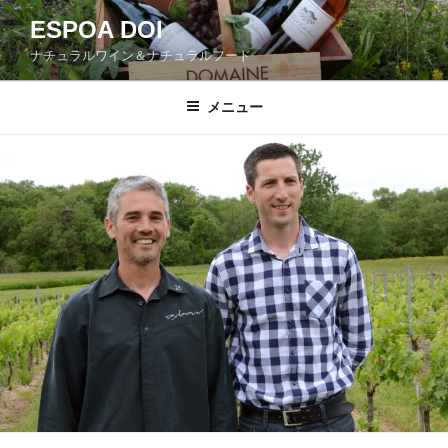
コ
ESPOA DOI
ン
ナチュラルワイン＆ナチュラルフード
テ
ン
ツ
メニュー
へ
ス
キ
ッ
プ