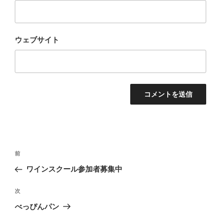
ウェブサイト
投
過
前
稿
去
ワインスクール参加者募集中
ナ
の
ビ
投
次
次
稿
ゲ
の
べっぴんパン
投
ー