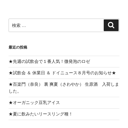
稿
シ
ョ
ン
検
検
索
索:
最近の投稿
★先週の試飲会で１番人気！微発泡のロゼ
★試飲会 ＆ 休業日 ＆ ドイニュース８月号のお知らせ★
★百楽門（奈良） 裏 爽夏（さわやか） 生原酒 入荷しま
した。
★オーガニック豆乳アイス
★夏に飲みたいリースリング種！