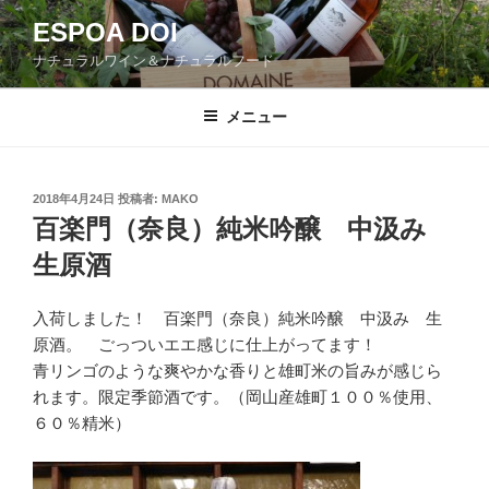
コ
ESPOA DOI
ン
ナチュラルワイン＆ナチュラルフード
テ
ン
ツ
メニュー
へ
ス
キ
投
2018年4月24日
投稿者:
MAKO
稿
ッ
百楽門（奈良）純米吟醸 中汲み
日:
プ
生原酒
入荷しました！ 百楽門（奈良）純米吟醸 中汲み 生
原酒。 ごっついエエ感じに仕上がってます！
青リンゴのような爽やかな香りと雄町米の旨みが感じら
れます。限定季節酒です。（岡山産雄町１００％使用、
６０％精米）