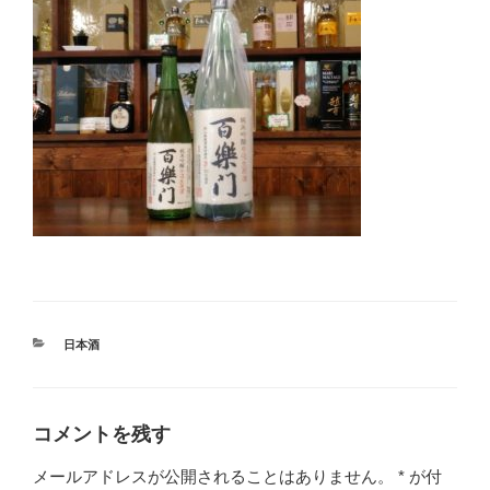
カ
日本酒
テ
ゴ
リ
ー
コメントを残す
メールアドレスが公開されることはありません。
*
が付