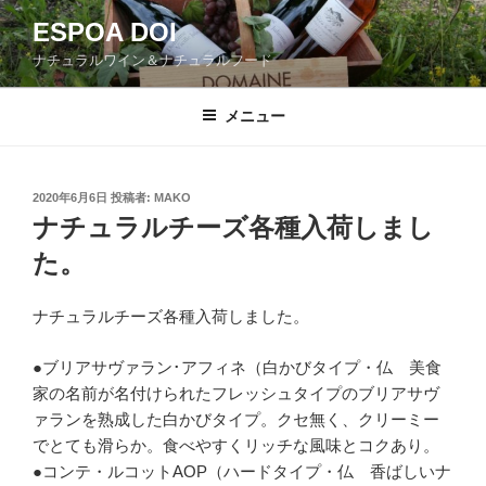
コ
ESPOA DOI
ン
ナチュラルワイン＆ナチュラルフード
テ
ン
ツ
メニュー
へ
ス
キ
投
2020年6月6日
投稿者:
MAKO
稿
ッ
ナチュラルチーズ各種入荷しまし
日:
プ
た。
ナチュラルチーズ各種入荷しました。
●ブリアサヴァラン･アフィネ（白かびタイプ・仏 美食
家の名前が名付けられたフレッシュタイプのブリアサヴ
ァランを熟成した白かびタイプ。クセ無く、クリーミー
でとても滑らか。食べやすくリッチな風味とコクあり。
●コンテ・ルコットAOP（ハードタイプ・仏 香ばしいナ