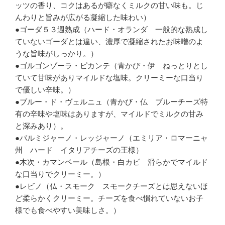
ッツの香り、コクはあるが癖なくミルクの甘い味も。じ
んわりと旨みが広がる凝縮した味わい）
●ゴーダ５３週熟成（ハード・オランダ 一般的な熟成し
ていないゴーダとは違い、濃厚で凝縮されたお味噌のよ
うな旨味がしっかり。）
●ゴルゴンゾーラ・ピカンテ（青かび・伊 ねっとりとし
ていて甘味がありマイルドな塩味。クリーミーな口当り
で優しい辛味。）
●ブルー・ド・ヴェルニュ（青かび・仏 ブルーチーズ特
有の辛味や塩味はありますが、マイルドでミルクの甘み
と深みあり）。
●パルミジャーノ・レッジャーノ（エミリア・ロマーニャ
州 ハード イタリアチーズの王様）
●木次・カマンベール（島根・白カビ 滑らかでマイルド
な口当りでクリーミー。）
●レビノ（仏・スモーク スモークチーズとは思えないほ
ど柔らかくクリーミー。チーズを食べ慣れていないお子
様でも食べやすい美味しさ。）