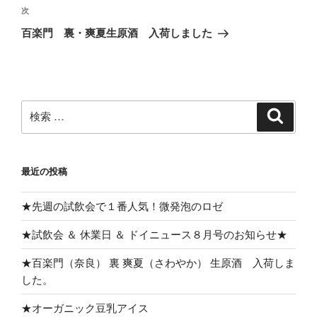
稿
ゲ
次
次
の
ー
百楽門 裏・爽夏生原酒 入荷しました
投
シ
稿
ョ
ン
検
検
索
索:
最近の投稿
★先週の試飲会で１番人気！微発泡のロゼ
★試飲会 ＆ 休業日 ＆ ドイニュース８月号のお知らせ★
★百楽門（奈良） 裏 爽夏（さわやか） 生原酒 入荷しま
した。
★オーガニック豆乳アイス