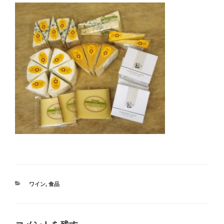
カ
ワイン
,
食品
テ
ゴ
リ
ー