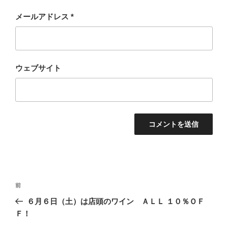
メールアドレス
*
ウェブサイト
投
過
前
稿
去
６月６日（土）は店頭のワイン ＡＬＬ １０％ＯＦ
ナ
の
Ｆ！
ビ
投