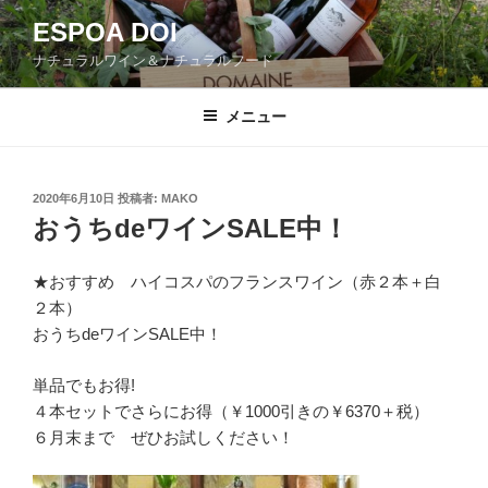
コ
ESPOA DOI
ン
ナチュラルワイン＆ナチュラルフード
テ
ン
ツ
メニュー
へ
ス
キ
投
2020年6月10日
投稿者:
MAKO
稿
ッ
おうちdeワインSALE中！
日:
プ
★おすすめ ハイコスパのフランスワイン（赤２本＋白
２本）
おうちdeワインSALE中！
単品でもお得!
４本セットでさらにお得（￥1000引きの￥6370＋税）
６月末まで ぜひお試しください！