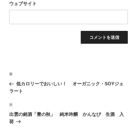
ウェブサイト
投
過
前
稿
去
低カロリーでおいしい！ オーガニック・SOYジェ
ナ
の
ラート
ビ
投
稿
ゲ
次
次
の
ー
出雲の銘酒「豊の秋」 純米吟醸 かんなび 生酒 入
投
荷
シ
稿
ョ