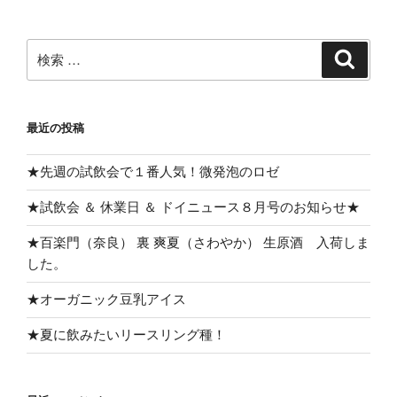
ン
検
検
索
索:
最近の投稿
★先週の試飲会で１番人気！微発泡のロゼ
★試飲会 ＆ 休業日 ＆ ドイニュース８月号のお知らせ★
★百楽門（奈良） 裏 爽夏（さわやか） 生原酒 入荷しま
した。
★オーガニック豆乳アイス
★夏に飲みたいリースリング種！