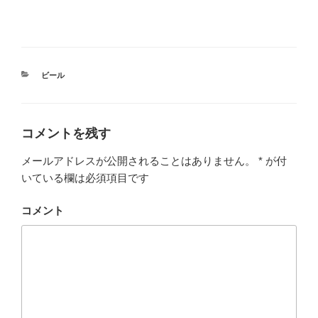
ック #日本酒 #地酒
カ
ビール
テ
ゴ
リ
ー
コメントを残す
メールアドレスが公開されることはありません。
*
が付
いている欄は必須項目です
コメント