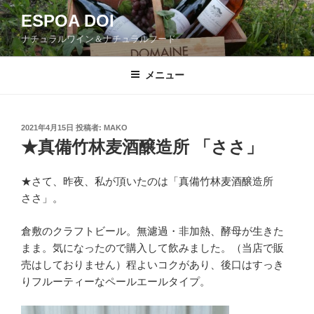
コ
ESPOA DOI
ン
ナチュラルワイン＆ナチュラルフード
テ
ン
ツ
メニュー
へ
ス
キ
投
2021年4月15日
投稿者:
MAKO
稿
ッ
★真備竹林麦酒醸造所 「ささ」
日:
プ
★さて、昨夜、私が頂いたのは「真備竹林麦酒醸造所
ささ」。
倉敷のクラフトビール。無濾過・非加熱、酵母が生きた
まま。気になったので購入して飲みました。（当店で販
売はしておりません）程よいコクがあり、後口はすっき
りフルーティーなペールエールタイプ。