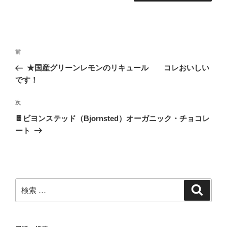
投
過
前
稿
去
★国産グリーンレモンのリキュール コレおいしい
ナ
の
です！
ビ
投
稿
ゲ
次
次
の
ー
🍫ビヨンステッド（Bjornsted）オーガニック・チョコレ
投
ート
シ
稿
ョ
ン
検
検
索
索: