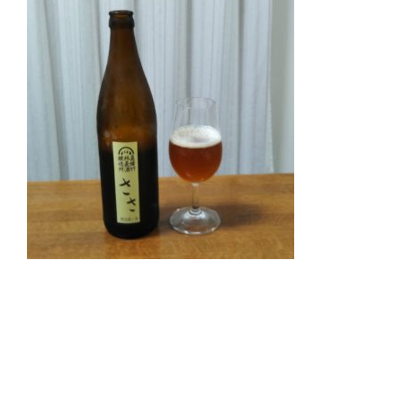
#地ビール #クラフトビール #岡山マインド #ここ
ろ #ペールエール #岡山県 #倉敷市 #真備竹林麦酒
醸造所
#大阪市 #阿倍野区 #播磨町 #エスポアドイ #土井酒
店 #自然食品 #健康食品 #自然派ワイン #オーガニ