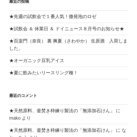
最近の投稿
★先週の試飲会で１番人気！微発泡のロゼ
★試飲会 ＆ 休業日 ＆ ドイニュース８月号のお知らせ★
★百楽門（奈良） 裏 爽夏（さわやか） 生原酒 入荷しま
した。
★オーガニック豆乳アイス
★夏に飲みたいリースリング種！
最近のコメント
★天然原料、釜焚き枠練り製法の「無添加石けん」
に
mako
より
★天然原料、釜焚き枠練り製法の「無添加石けん」
に
な