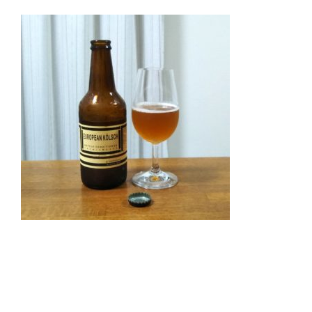
#新潟 #新潟麦酒 #新潟ビール #地ビール #クラフト
ビール #大阪市 #阿倍野区 #播磨町 #エスポアド
イ #土井酒店 #自然食品 #健康食品 #自然派ワイ
ン #オーガニック #日本酒 #地酒