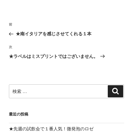
投
過
前
稿
去
★南イタリアを感じさせてくれる１本
ナ
の
ビ
投
次
次
稿
ゲ
の
★ラベルはミスプリントではございません。
投
ー
稿
シ
ョ
ン
検
検
索
索:
最近の投稿
★先週の試飲会で１番人気！微発泡のロゼ