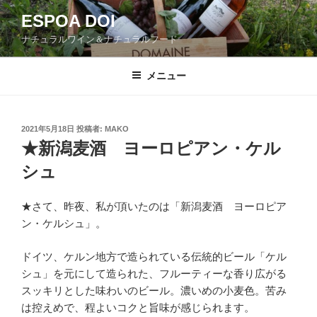
コ
ESPOA DOI
ン
ナチュラルワイン＆ナチュラルフード
テ
ン
ツ
メニュー
へ
ス
キ
投
2021年5月18日
投稿者:
MAKO
稿
ッ
★新潟麦酒 ヨーロピアン・ケル
日:
プ
シュ
★さて、昨夜、私が頂いたのは「新潟麦酒 ヨーロピア
ン・ケルシュ」。
ドイツ、ケルン地方で造られている伝統的ビール「ケル
シュ」を元にして造られた、フルーティーな香り広がる
スッキリとした味わいのビール。濃いめの小麦色。苦み
は控えめで、程よいコクと旨味が感じられます。