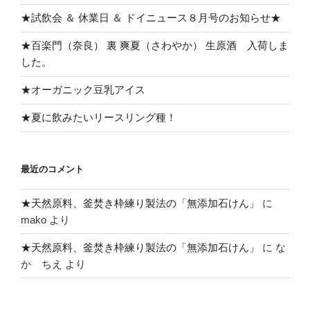
★試飲会 ＆ 休業日 ＆ ドイニュース８月号のお知らせ★
★百楽門（奈良） 裏 爽夏（さわやか） 生原酒 入荷しま
した。
★オーガニック豆乳アイス
★夏に飲みたいリースリング種！
最近のコメント
★天然原料、釜焚き枠練り製法の「無添加石けん」
に
mako
より
★天然原料、釜焚き枠練り製法の「無添加石けん」
に
な
か ちえ
より