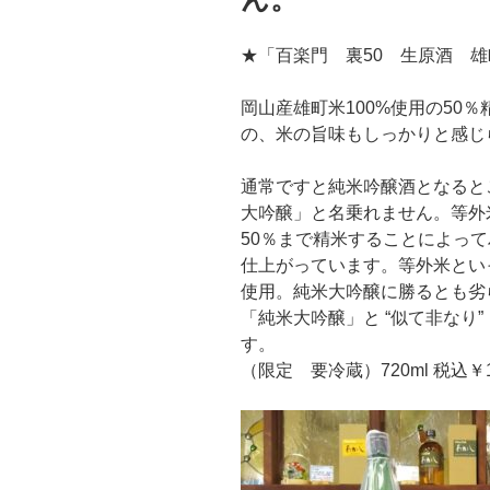
★「百楽門 裏50 生原酒 
岡山産雄町米100%使用の50
の、米の旨味もしっかりと感じ
通常ですと純米吟醸酒となると
大吟醸」と名乗れません。等外
50％まで精米することによっ
仕上がっています。等外米とい
使用。純米大吟醸に勝るとも劣
「純米大吟醸」と “似て非なり
す。
（限定 要冷蔵）720ml 税込￥1