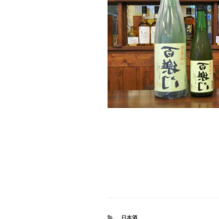
#百楽門 #葛城酒造 #奈良 
等外米 #大阪市 #阿倍野区 
自然食品 #健康食品 #自然派
酒
カ
日本酒