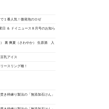
会で１番人気！微発泡のロゼ
休業日 ＆ ドイニュース８月号のお知ら
） 裏 爽夏（さわやか） 生原酒 入
ク豆乳アイス
いリースリング種！
釜焚き枠練り製法の「無添加石けん」
釜焚き枠練り製法の「無添加石けん」