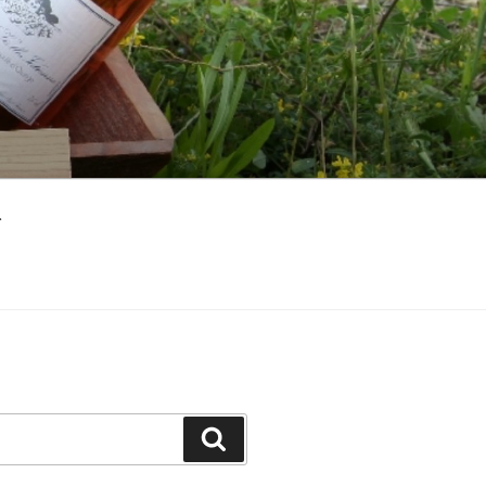
ト
検
索