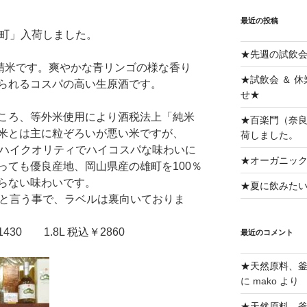
最近の投稿
雄町」入荷しました。
★先週の試飲
％精米です。爽やかな青リンゴの様な香り
★試飲会 ＆ 
られるコスパの高い生原酒です。
せ★
ころ、等外米使用により酒税法上「純米
★百楽門（奈良
米とは主に粒ぞろいが悪い米ですが、
荷しました。
てハイクオリティでハイコスパな味わいに
★オーガニッ
っても優良産地、岡山県産の雄町を100％
らない味わいです。
★夏に飲みた
” と言う事で、ラベルは裏向いておりま
430 1.8L 税込￥2860
最近のコメント
★天然原料、
に
mako
より
★天然原料、