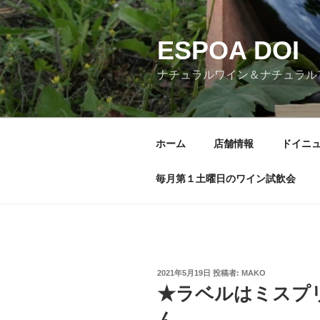
コ
ン
ESPOA DOI
テ
ン
ナチュラルワイン＆ナチュラル
ツ
へ
ス
キ
ホーム
店舗情報
ドイニ
ッ
プ
毎月第１土曜日のワイン試飲会
投
2021年5月19日
投稿者:
MAKO
稿
★ラベルはミスプ
日:
ん。