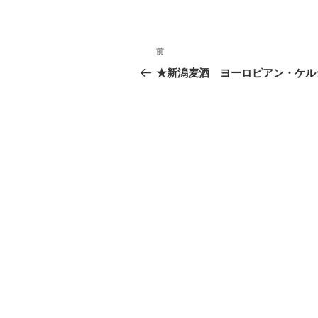
投
前
過
稿
去
★新潟麦酒 ヨーロピアン・ケル
の
ナ
投
ビ
稿
ゲ
ー
シ
ョ
ン