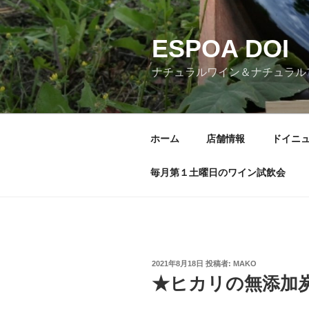
コ
ン
ESPOA DOI
テ
ン
ナチュラルワイン＆ナチュラル
ツ
へ
ス
キ
ホーム
店舗情報
ドイニ
ッ
プ
毎月第１土曜日のワイン試飲会
投
2021年8月18日
投稿者:
MAKO
稿
★ヒカリの無添加
日: