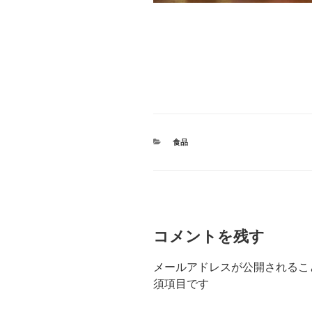
#ヒカリ #HIKARI #有機JAS
#大阪市 #阿倍野区 #播磨町
品 #健康食品 #自然派ワイン
カ
食品
テ
ゴ
リ
ー
コメントを残す
メールアドレスが公開されるこ
須項目です