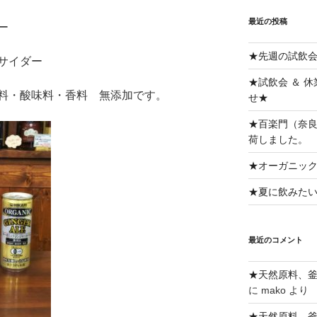
最近の投稿
ー
★先週の試飲
サイダー
★試飲会 ＆ 
料・酸味料・香料 無添加です。
せ★
★百楽門（奈良
荷しました。
★オーガニッ
★夏に飲みた
最近のコメント
★天然原料、
に
mako
より
★天然原料、