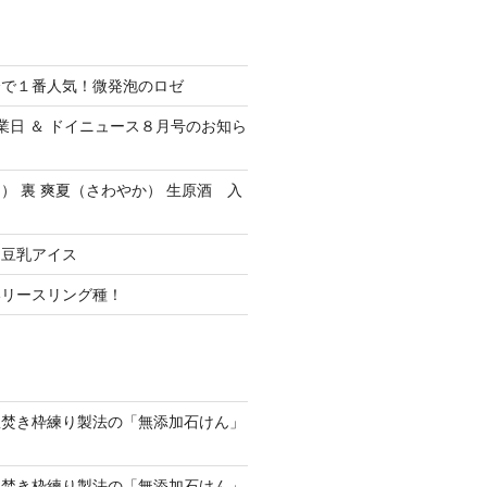
会で１番人気！微発泡のロゼ
休業日 ＆ ドイニュース８月号のお知ら
） 裏 爽夏（さわやか） 生原酒 入
ク豆乳アイス
いリースリング種！
釜焚き枠練り製法の「無添加石けん」
釜焚き枠練り製法の「無添加石けん」