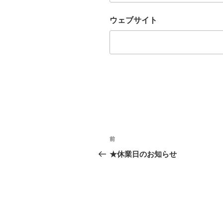
ウェブサイト
投
前
過
稿
去
★休業日のお知らせ
の
ナ
投
ビ
稿
ゲ