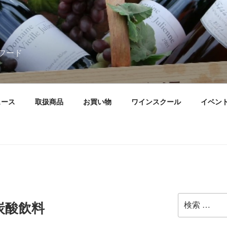
フード
ュース
取扱商品
お買い物
ワインスクール
イベン
検
炭酸飲料
索: