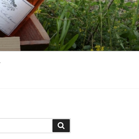
ト
検
索