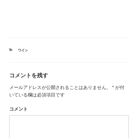
#大阪市 #阿倍野区 #播磨町 #エスポアドイ #土井酒
店 #自然食品 #健康食品 #自然派ワイン #オーガニ
ック #日本酒 #地酒
カ
ワイン
テ
ゴ
リ
ー
コメントを残す
メールアドレスが公開されることはありません。
*
が付
いている欄は必須項目です
コメント