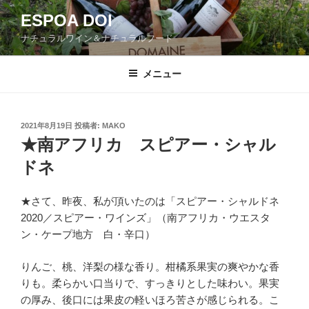
コ
ESPOA DOI
ン
ナチュラルワイン＆ナチュラルフード
テ
ン
ツ
メニュー
へ
ス
キ
投
2021年8月19日
投稿者:
MAKO
稿
ッ
★南アフリカ スピアー・シャル
日:
プ
ドネ
★さて、昨夜、私が頂いたのは「スピアー・シャルドネ
2020／スピアー・ワインズ」（南アフリカ・ウエスタ
ン・ケープ地方 白・辛口）
りんご、桃、洋梨の様な香り。柑橘系果実の爽やかな香
りも。柔らかい口当りで、すっきりとした味わい。果実
の厚み、後口には果皮の軽いほろ苦さが感じられる。こ