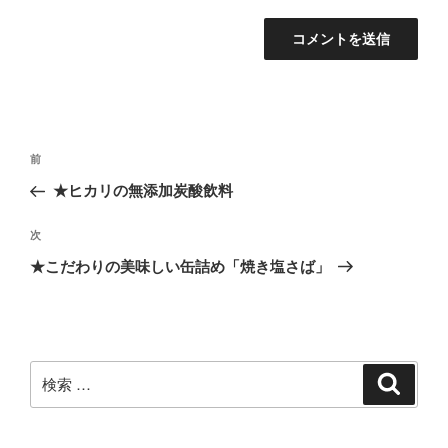
投
過
前
稿
去
★ヒカリの無添加炭酸飲料
ナ
の
ビ
投
次
次
稿
ゲ
の
★こだわりの美味しい缶詰め「焼き塩さば」
投
ー
稿
シ
ョ
ン
検
検
索
索: