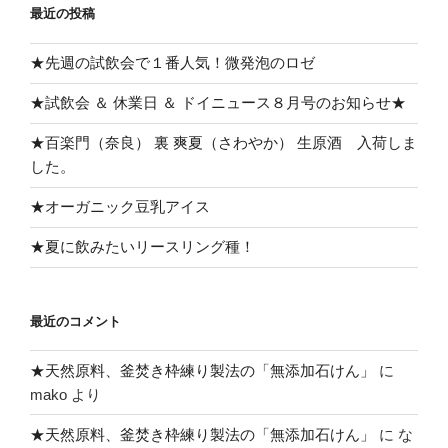
最近の投稿
★先週の試飲会で１番人気！微発泡のロゼ
★試飲会 ＆ 休業日 ＆ ドイニュース８月号のお知らせ★
★百楽門（奈良） 裏 爽夏（さわやか） 生原酒 入荷しま
した。
★オーガニック豆乳アイス
★夏に飲みたいリースリング種！
最近のコメント
★天然原料、釜焚き枠練り製法の「無添加石けん」
に
mako
より
★天然原料、釜焚き枠練り製法の「無添加石けん」
に
な