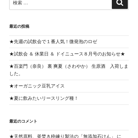
検
索
索:
最近の投稿
★先週の試飲会で１番人気！微発泡のロゼ
★試飲会 ＆ 休業日 ＆ ドイニュース８月号のお知らせ★
★百楽門（奈良） 裏 爽夏（さわやか） 生原酒 入荷しま
した。
★オーガニック豆乳アイス
★夏に飲みたいリースリング種！
最近のコメント
★天然原料、釜焚き枠練り製法の「無添加石けん」
に