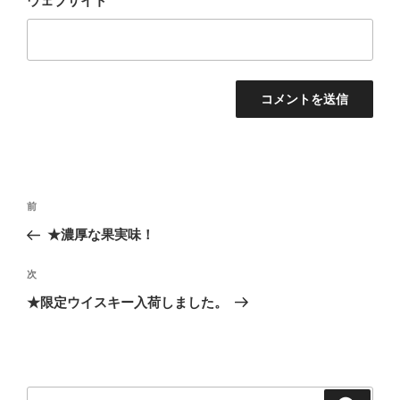
ウェブサイト
投
過
前
稿
去
★濃厚な果実味！
ナ
の
ビ
投
次
次
稿
ゲ
の
★限定ウイスキー入荷しました。
投
ー
稿
シ
ョ
ン
検