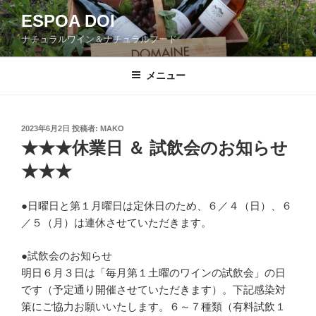
コ
ESPOA DOI
ン
ナチュラルワイン＆ナチュラルフード
テ
ン
ツ
メニュー
へ
ス
キ
投
2023年6月2日
投稿者:
MAKO
稿
ッ
★★★休業日 ＆ 試飲会のお知らせ
日:
プ
★★★
●日曜日と第１月曜日は定休日のため、６／４（日）、６
／５（月）は連休させていただきます。
●試飲会のお知らせ
明日６月３日は「毎月第１土曜のワインの試飲会」の日
です（予定通り開催させていただきます）。下記感染対
策にご協力お願いいたします。６～７種類（有料試飲１