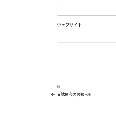
ウェブサイト
投
前
過
稿
去
★試飲会のお知らせ
の
ナ
投
ビ
稿