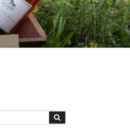
ト
検
索