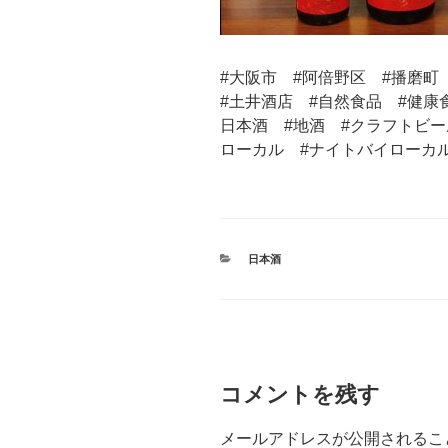
#大阪市 #阿倍野区 #播磨
#土井酒店 #自然食品 #健康
日本酒 #地酒 #クラフトビー
ローカル #ナイトバイローカ
カ
日本酒
テ
ゴ
リ
ー
コメントを残す
メールアドレスが公開されるこ