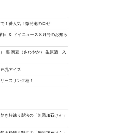
会で１番人気！微発泡のロゼ
休業日 ＆ ドイニュース８月号のお知ら
） 裏 爽夏（さわやか） 生原酒 入
ク豆乳アイス
いリースリング種！
釜焚き枠練り製法の「無添加石けん」
釜焚き枠練り製法の「無添加石けん」