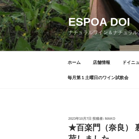
コ
ン
ESPOA DOI
テ
ン
ナチュラルワイン＆ナチュラル
ツ
へ
ス
キ
ホーム
店舗情報
ドイニ
ッ
プ
毎月第１土曜日のワイン試飲会
投
2023年10月7日
投稿者:
MAKO
稿
★百楽門（奈良） 
日:
荷しました。