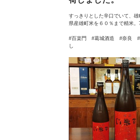
すっきりとした辛口でいて、雄
県産雄町米を６０％まで精米。720
#百楽門 #葛城酒造 #奈良 
し