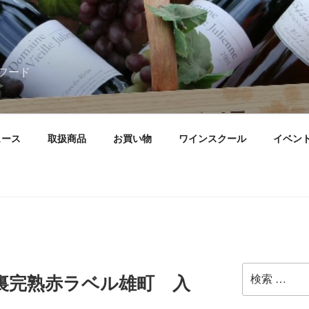
フード
ュース
取扱商品
お買い物
ワインスクール
イベン
検
裏完熟赤ラベル雄町 入
索: