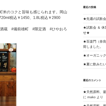
最近の投稿
町米のコクと旨味も感じられます。岡山
ml税込￥1450、1.8L税込￥2900
★先週の試飲
★試飲会 ＆ 
#酒蔵 #備前雄町 #限定酒 #ひやおろ
せ★
★百楽門（奈良
荷しました。
★オーガニッ
★夏に飲みた
最近のコメント
★天然原料、
に
mako
より
★天然原料、