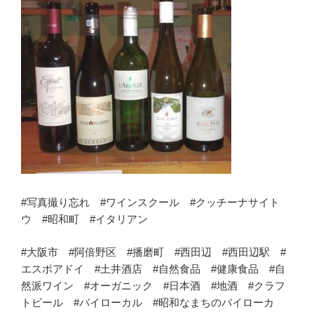
#写真撮り忘れ #ワインスクール #クッチーナサイト
ウ #昭和町 #イタリアン
#大阪市 #阿倍野区 #播磨町 #西田辺 #西田辺駅 #
エスポアドイ #土井酒店 #自然食品 #健康食品 #自
然派ワイン #オーガニック #日本酒 #地酒 #クラフ
トビール #バイローカル #昭和なまちのバイローカ