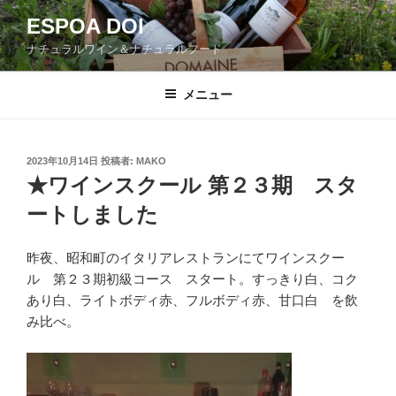
コ
ESPOA DOI
ン
ナチュラルワイン＆ナチュラルフード
テ
ン
ツ
メニュー
へ
ス
キ
投
2023年10月14日
投稿者:
MAKO
稿
ッ
★ワインスクール 第２３期 スタ
日:
プ
ートしました
昨夜、昭和町のイタリアレストランにてワインスクー
ル 第２３期初級コース スタート。すっきり白、コク
あり白、ライトボディ赤、フルボディ赤、甘口白 を飲
み比べ。