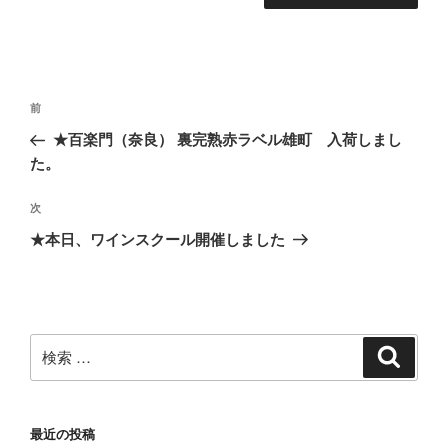
投
過
前
稿
去
★百楽門（奈良） 裏完熟赤ラベル雄町 入荷しまし
ナ
の
た。
ビ
投
稿
ゲ
次
次
の
ー
★本日、ワインスクール開催しました
投
シ
稿
ョ
ン
検
検
索
索:
最近の投稿