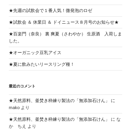
★先週の試飲会で１番人気！微発泡のロゼ
★試飲会 ＆ 休業日 ＆ ドイニュース８月号のお知らせ★
★百楽門（奈良） 裏 爽夏（さわやか） 生原酒 入荷しま
した。
★オーガニック豆乳アイス
★夏に飲みたいリースリング種！
最近のコメント
★天然原料、釜焚き枠練り製法の「無添加石けん」
に
mako
より
★天然原料、釜焚き枠練り製法の「無添加石けん」
に
な
か ちえ
より