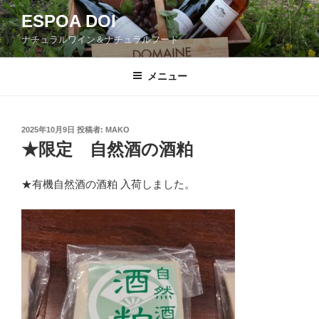
コ
ESPOA DOI
ン
ナチュラルワイン＆ナチュラルフード
テ
ン
ツ
メニュー
へ
ス
キ
投
2025年10月9日
投稿者:
MAKO
稿
ッ
★限定 自然酒の酒粕
日:
プ
★有機自然酒の酒粕 入荷しました。