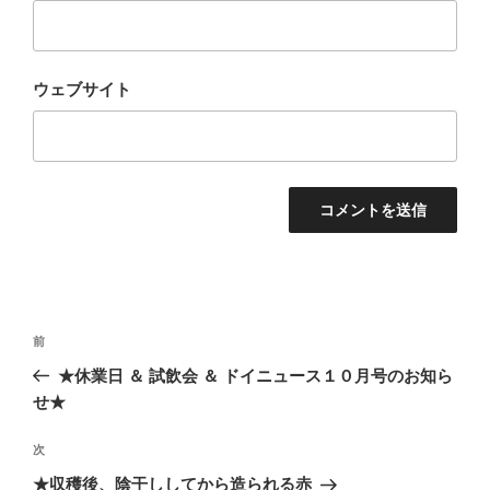
ウェブサイト
投
過
前
稿
去
★休業日 ＆ 試飲会 ＆ ドイニュース１０月号のお知ら
ナ
の
せ★
ビ
投
稿
ゲ
次
次
の
ー
★収穫後、陰干ししてから造られる赤