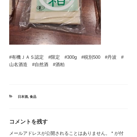
#有機ＪＡＳ認定 #限定 #300g #税別500 #丹波 #
山名酒造 #自然酒 #酒粕
カ
日本酒
,
食品
テ
ゴ
リ
ー
コメントを残す
メールアドレスが公開されることはありません。
*
が付