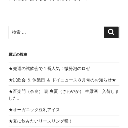
投
シ
稿
ョ
ン
検
検
索
索:
最近の投稿
★先週の試飲会で１番人気！微発泡のロゼ
★試飲会 ＆ 休業日 ＆ ドイニュース８月号のお知らせ★
★百楽門（奈良） 裏 爽夏（さわやか） 生原酒 入荷しま
した。
★オーガニック豆乳アイス
★夏に飲みたいリースリング種！