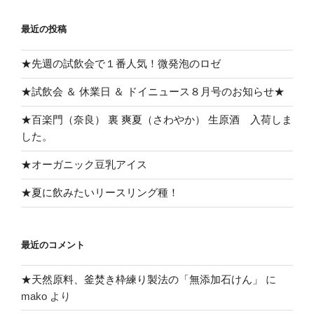
最近の投稿
★先週の試飲会で１番人気！微発泡のロゼ
★試飲会 ＆ 休業日 ＆ ドイニュース８月号のお知らせ★
★百楽門（奈良） 裏 爽夏（さわやか） 生原酒 入荷しま
した。
★オーガニック豆乳アイス
★夏に飲みたいリースリング種！
最近のコメント
★天然原料、釜焚き枠練り製法の「無添加石けん」
に
mako
より