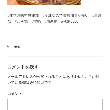
#化学調味料無添加 #冷凍なので賞味期限が長い #青森
県 #八甲鴨 #鴨鍋 #国産鴨 #税別5800
カ
食品
テ
ゴ
リ
ー
コメントを残す
メールアドレスが公開されることはありません。
*
が付
いている欄は必須項目です
コメント