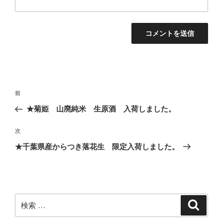
投
過
前
稿
去
★菊姫 山廃純米 生原酒 入荷しました。
ナ
の
ビ
投
次
次
稿
ゲ
の
★千葉県産からつき落花生 限定入荷しました。
投
ー
稿
シ
ョ
ン
検
検
索
索: