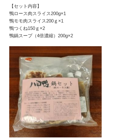
【セット内容】
鴨ロース肉スライス200g×1
鴨モモ肉スライス200ｇ×1
鴨つくね150ｇ×2
鴨鍋スープ（4倍濃縮）200g×2