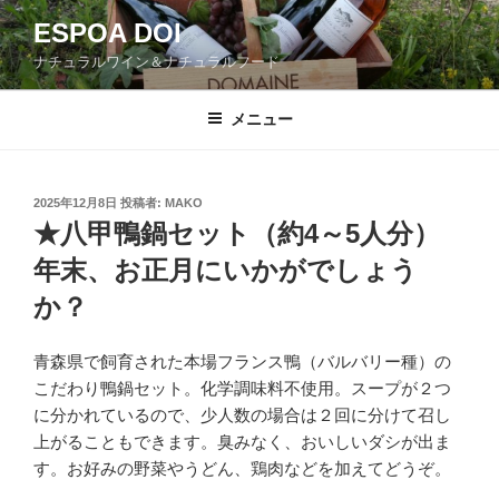
コ
ESPOA DOI
ン
ナチュラルワイン＆ナチュラルフード
テ
ン
ツ
メニュー
へ
ス
キ
投
2025年12月8日
投稿者:
MAKO
稿
ッ
★八甲鴨鍋セット（約4～5人分）
日:
プ
年末、お正月にいかがでしょう
か？
青森県で飼育された本場フランス鴨（バルバリー種）の
こだわり鴨鍋セット。化学調味料不使用。スープが２つ
に分かれているので、少人数の場合は２回に分けて召し
上がることもできます。臭みなく、おいしいダシが出ま
す。お好みの野菜やうどん、鶏肉などを加えてどうぞ。