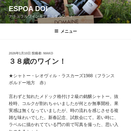
コ
ESPOA DOI
ン
ナチュラルワイン＆ナチュラルフード
テ
ン
ツ
メニュー
へ
ス
キ
投
2026年1月10日
投稿者:
MAKO
稿
ッ
３８歳のワイン！
日:
プ
★シャトー・レオヴィル・ラスカーズ1988（フランス
ボルドー地方 赤）
言わずと知れたメドック格付け２級の銘醸シャトー。抜
栓時、コルクが割れちゃいましたが何とか無事開栓。果
実感は無くなっていましたが、時の流れを感じさせる複
雑な味わいでした。新春記念、試飲会にて。若い時に、
ラベルに描かれてている門の前で写真を撮った、思い入