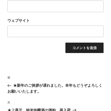
ウェブサイト
投
過
前
稿
去
★新年のご挨拶が遅れました。本年もどうぞよろしく
ナ
の
お願いいたします。
ビ
投
稿
ゲ
次
次
の
ー
★上喜元 純米吟醸酒の酒粕 再入荷