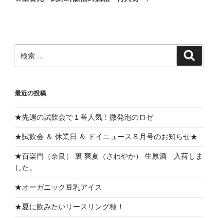
投
シ
稿
ョ
ン
検
検
索
索:
最近の投稿
★先週の試飲会で１番人気！微発泡のロゼ
★試飲会 ＆ 休業日 ＆ ドイニュース８月号のお知らせ★
★百楽門（奈良） 裏 爽夏（さわやか） 生原酒 入荷しま
した。
★オーガニック豆乳アイス
★夏に飲みたいリースリング種！