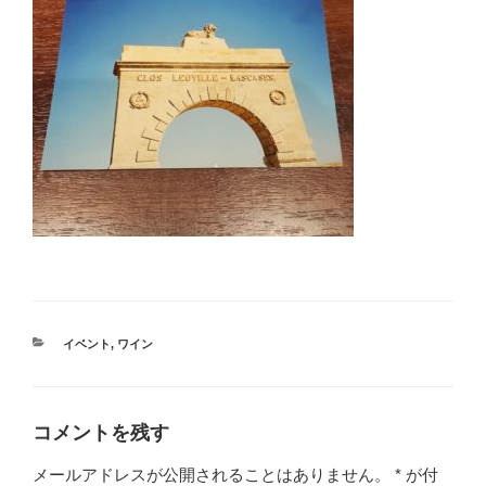
カ
イベント
,
ワイン
テ
ゴ
リ
ー
コメントを残す
メールアドレスが公開されることはありません。
*
が付