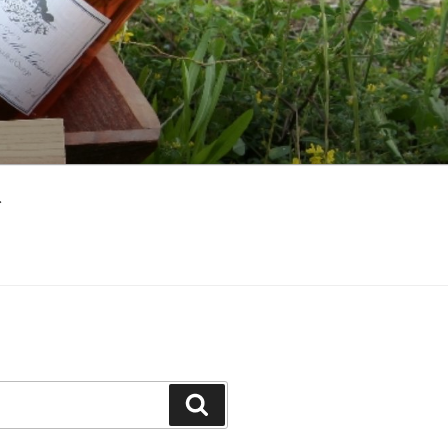
ト
検
索