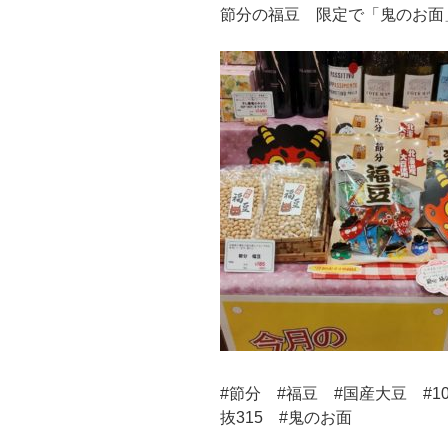
節分の福豆 限定で「鬼のお面
#節分 #福豆 #国産大豆 #1
抜315 #鬼のお面