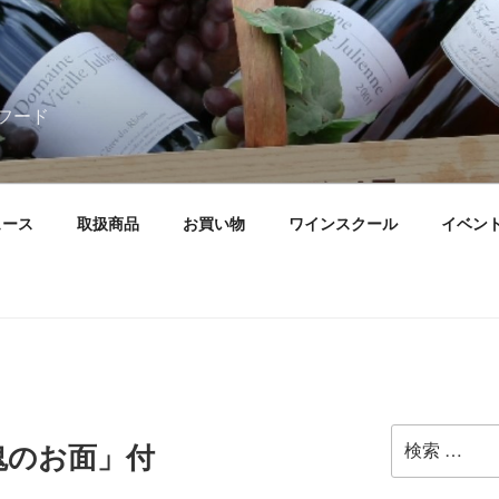
フード
ュース
取扱商品
お買い物
ワインスクール
イベン
検
鬼のお面」付
索: