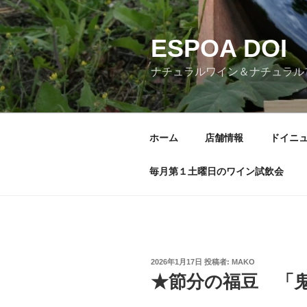
コ
ン
ESPOA DOI
テ
ン
ナチュラルワイン＆ナチュラル
ツ
へ
ス
キ
ホーム
店舗情報
ドイニ
ッ
プ
毎月第１土曜日のワイン試飲会
投
2026年1月17日
投稿者:
MAKO
稿
★節分の福豆 「
日: