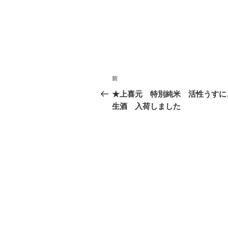
投
前
過
稿
去
★上喜元 特別純米 活性うすに
の
生酒 入荷しました
ナ
投
ビ
稿
ゲ
ー
シ
ョ
ン