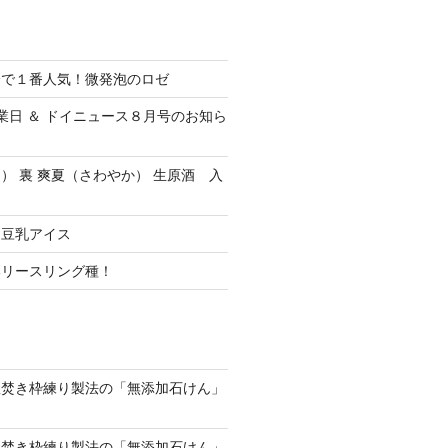
会で１番人気！微発泡のロゼ
休業日 ＆ ドイニュース８月号のお知ら
） 裏 爽夏（さわやか） 生原酒 入
ク豆乳アイス
いリースリング種！
釜焚き枠練り製法の「無添加石けん」
釜焚き枠練り製法の「無添加石けん」