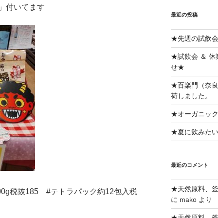
」付いてます
最近の投稿
★先週の試飲
★試飲会 ＆ 
せ★
★百楽門（奈良
荷しました。
★オーガニッ
★夏に飲みた
最近のコメント
★天然原料、
00g税抜185 #テトラパック約12包入税
に
mako
より
★天然原料、