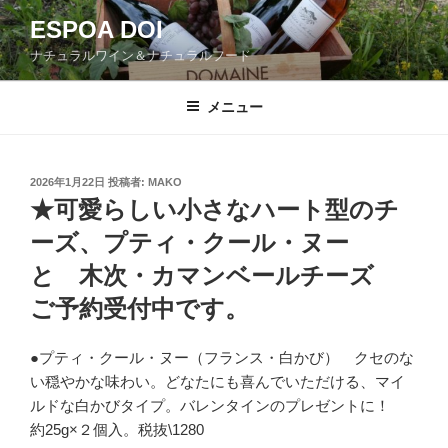
コ
ESPOA DOI
ン
ナチュラルワイン＆ナチュラルフード
テ
ン
ツ
メニュー
へ
ス
キ
投
2026年1月22日
投稿者:
MAKO
稿
ッ
★可愛らしい小さなハート型のチ
日:
プ
ーズ、プティ・クール・ヌー
と 木次・カマンベールチーズ
ご予約受付中です。
●プティ・クール・ヌー（フランス・白かび） クセのな
い穏やかな味わい。どなたにも喜んでいただける、マイ
ルドな白かびタイプ。バレンタインのプレゼントに！
約25g×２個入。税抜\1280