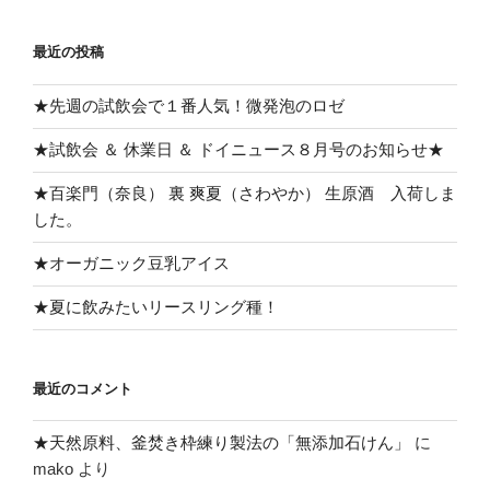
最近の投稿
★先週の試飲会で１番人気！微発泡のロゼ
★試飲会 ＆ 休業日 ＆ ドイニュース８月号のお知らせ★
★百楽門（奈良） 裏 爽夏（さわやか） 生原酒 入荷しま
した。
★オーガニック豆乳アイス
★夏に飲みたいリースリング種！
最近のコメント
★天然原料、釜焚き枠練り製法の「無添加石けん」
に
mako
より