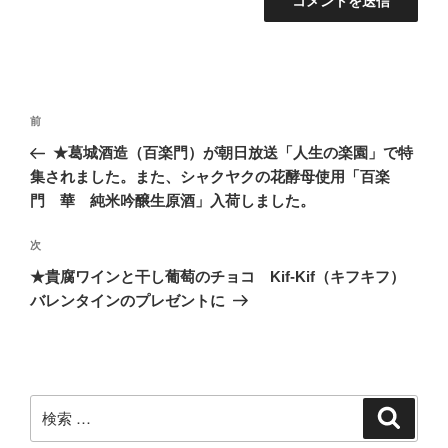
投
過
前
稿
去
★葛城酒造（百楽門）が朝日放送「人生の楽園」で特
ナ
の
集されました。また、シャクヤクの花酵母使用「百楽
ビ
投
門 華 純米吟醸生原酒」入荷しました。
稿
ゲ
次
次
ー
の
★貴腐ワインと干し葡萄のチョコ Kif-Kif（キフキフ）
シ
投
バレンタインのプレゼントに
ョ
稿
ン
検
検
索
索: