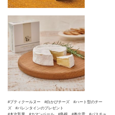
#プティクールヌー #白かびチーズ #ハート型のチー
ズ #バレンタインのプレゼント
#木次乳業 #カマンベール #島根 #奥出雲 #パスチャ