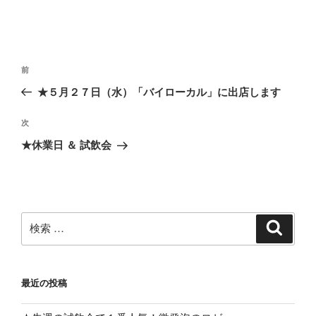
投
過
前
稿
去
★５月２７日（水）「バイローカル」に出店します
ナ
の
ビ
投
次
次
稿
ゲ
の
★休業日 ＆ 試飲会
投
ー
稿
シ
ョ
ン
検
検
索
索:
最近の投稿