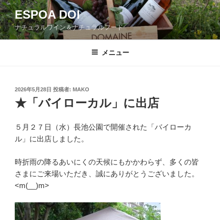
コ
ESPOA DOI
ン
ナチュラルワイン＆ナチュラルフード
テ
ン
ツ
メニュー
へ
ス
キ
投
2026年5月28日
投稿者:
MAKO
稿
ッ
★「バイローカル」に出店
日:
プ
５月２７日（水）長池公園で開催された「バイローカ
ル」に出店しました。
時折雨の降るあいにくの天候にもかかわらず、多くの皆
さまにご来場いただき、誠にありがとうございました。
<m(__)m>