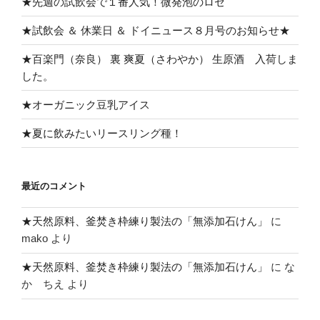
★先週の試飲会で１番人気！微発泡のロゼ
★試飲会 ＆ 休業日 ＆ ドイニュース８月号のお知らせ★
★百楽門（奈良） 裏 爽夏（さわやか） 生原酒 入荷しま
した。
★オーガニック豆乳アイス
★夏に飲みたいリースリング種！
最近のコメント
★天然原料、釜焚き枠練り製法の「無添加石けん」
に
mako
より
★天然原料、釜焚き枠練り製法の「無添加石けん」
に
な
か ちえ
より