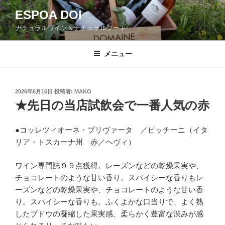
コ
ESPOA DOI
ン
ナチュラルワイン＆ナチュラルフード
テ
ン
ツ
メニュー
へ
ス
キ
投
2026年6月16日
投稿者:
MAKO
稿
ッ
★先日の当店試飲会で一番人気の赤
日:
プ
●コッレツィオーネ・プリヴァータ ／ピッチーニ（イタ
リア・トスカーナ州 赤／ヘヴィ）
ワイン専門誌９９点獲得。レーズンなどの乾燥果実や、
チョコレートのような甘い香り。スパイシーな香りもレ
ーズンなどの乾燥果実や、チョコレートのような甘い香
り。スパイシーな香りも。ふくよかな口当りで、よく熟
したブドウの凝縮した果実感、柔らかく豊富な渋みが感