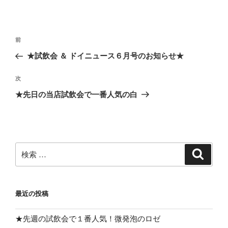
投
過
前
稿
去
★試飲会 ＆ ドイニュース６月号のお知らせ★
ナ
の
ビ
投
次
次
稿
ゲ
の
★先日の当店試飲会で一番人気の白
投
ー
稿
シ
ョ
ン
検
検
索
索:
最近の投稿
★先週の試飲会で１番人気！微発泡のロゼ