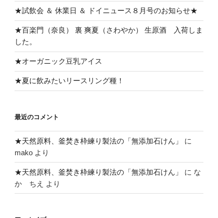
★試飲会 ＆ 休業日 ＆ ドイニュース８月号のお知らせ★
★百楽門（奈良） 裏 爽夏（さわやか） 生原酒 入荷しま
した。
★オーガニック豆乳アイス
★夏に飲みたいリースリング種！
最近のコメント
★天然原料、釜焚き枠練り製法の「無添加石けん」
に
mako
より
★天然原料、釜焚き枠練り製法の「無添加石けん」
に
な
か ちえ
より