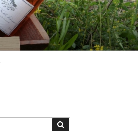
ト
検
索