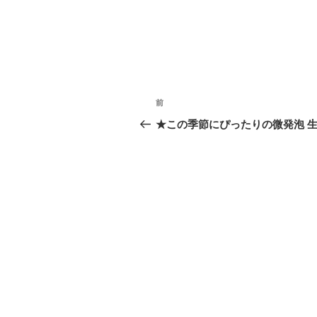
投
前
過
稿
去
★この季節にぴったりの微発泡 
の
ナ
投
ビ
稿
ゲ
ー
シ
ョ
ン