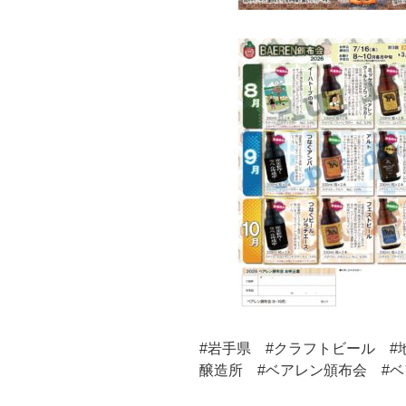
#岩手県 #クラフトビール #
醸造所 #ベアレン頒布会 #ベ