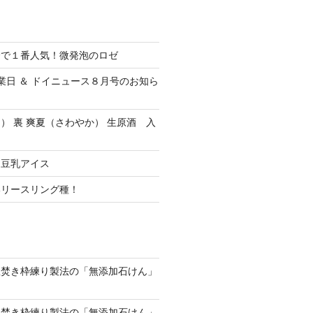
会で１番人気！微発泡のロゼ
休業日 ＆ ドイニュース８月号のお知ら
） 裏 爽夏（さわやか） 生原酒 入
ク豆乳アイス
いリースリング種！
釜焚き枠練り製法の「無添加石けん」
釜焚き枠練り製法の「無添加石けん」