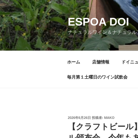
コ
ン
ESPOA DOI
テ
ン
ナチュラルワイン＆ナチュラル
ツ
へ
ス
キ
ホーム
店舗情報
ドイニ
ッ
プ
毎月第１土曜日のワイン試飲会
投
2026年6月26日
投稿者:
MAKO
稿
【クラフトビール
日:
ル頒布会 今年も