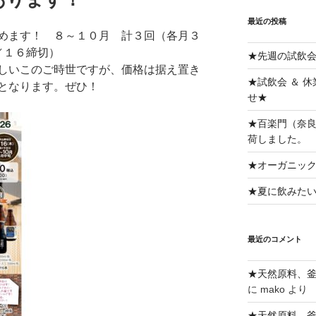
最近の投稿
めます！ ８～１０月 計３回（各月３
／１６締切）
★先週の試飲
しいこのご時世ですが、価格は据え置き
★試飲会 ＆ 
となります。ぜひ！
せ★
★百楽門（奈良
荷しました。
★オーガニッ
★夏に飲みた
最近のコメント
★天然原料、
に
mako
より
★天然原料、