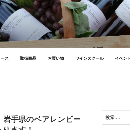
フード
ュース
取扱商品
お買い物
ワインスクール
イベン
検
】岩手県のベアレンビー
索:
あります！