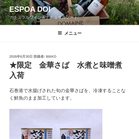
コ
ESPOA DOI
ン
ナチュラルワイン＆ナチュラルフード
テ
ン
ツ
メニュー
へ
ス
キ
投
2026年6月30日
投稿者:
MAKO
稿
ッ
★限定 金華さば 水煮と味噌煮
日:
プ
入荷
石巻港で水揚げされた旬の金華さばを、冷凍することな
く鮮魚のまま加工しています。