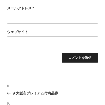
メールアドレス
*
ウェブサイト
投
過
前
稿
去
★大阪市プレミアム付商品券
ナ
の
ビ
投
次
次