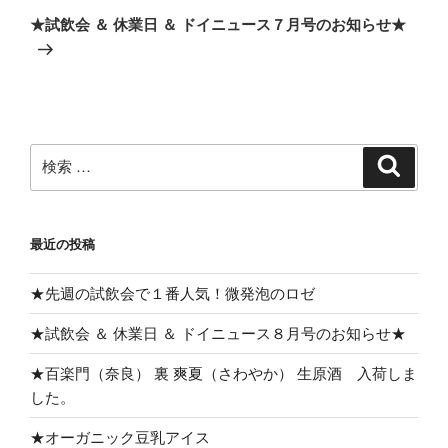
稿
ゲ
の
★試飲会 ＆ 休業日 ＆ ドイニュース７月号のお知らせ★
投
ー
稿
シ
ョ
ン
検
検
索
索:
最近の投稿
★先週の試飲会で１番人気！微発泡のロゼ
★試飲会 ＆ 休業日 ＆ ドイニュース８月号のお知らせ★
★百楽門（奈良） 裏 爽夏（さわやか） 生原酒 入荷しま
した。
★オーガニック豆乳アイス