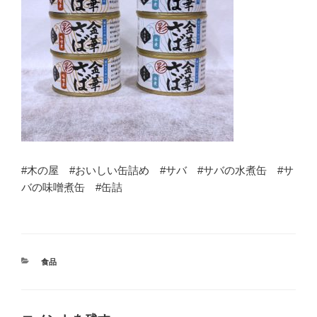
#木の屋 #おいしい缶詰め #サバ #サバの水煮缶 #サ
バの味噌煮缶 #缶詰
カ
食品
テ
ゴ
リ
ー